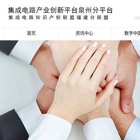
首页
资讯中心
数字中
产业资讯
政策信息
活动公告
数据统计分析
项目申报信息