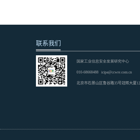
联系我们
国家工业信息安全发展研究中心
010-68668488
icipa@ccwre.com.cn
北京市石景山区鲁谷路35号冠辉大厦1