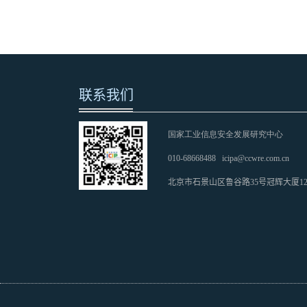
联系我们
国家工业信息安全发展研究中心
010-68668488
icipa@ccwre.com.cn
北京市石景山区鲁谷路35号冠辉大厦1