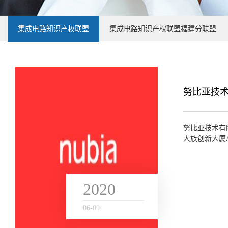
集成电路知识产权联盟
集成电路知识产权联盟福建分联盟
努比亚技
努比亚技术有限
大族创新大厦A
围包括一...
2020
06
-
09