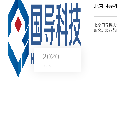
北京国导
北京国导科技
服务。经营范
务、软件开发、
2020
06
-
09