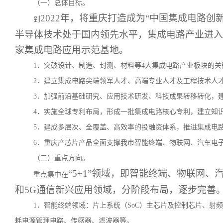
（一）总体目标。
2022年，将重庆打造成为“中国集成电路
到
半导体技术处于国内领先水平，集成电路产业进入
家集成电路应用示范基地。
1．突破设计、制造、封测、材料等4大集成电路产业板块的
2．建立集成电路尖端领军人才、高端专业人才及工程技术人
3．加强前沿基础研究、应用技术研发、科技成果转移转化，
4．实施全球专利布局，形成一批集成电路核心专利，建立知
5．建成多层次、全覆盖、高效率的投融资体系，推进集成电
6．重庆产芯片产品全面支撑我市智能终端、物联网、汽车电
（二）重点方向。
“5+1”领域，即智能终端、物联网
重点集中在
和5G通信新兴应用领域，分阶段布局，逐步完善
1．智能终端领域：片上系统（SoC）主芯片及控制芯片、射
耗电源管理电路、传感器、滤波器等。