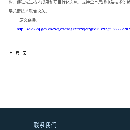
构，促进先进技术成果和项目转化实施。支持全市集成电路技术创
展关键技术联合攻关。
原文链接：
http://www.cq.gov.cn/zwgk/fdzdgknr/lzyj/xzgfxwj/szfbgt_38656/2
上一篇：无
联系我们