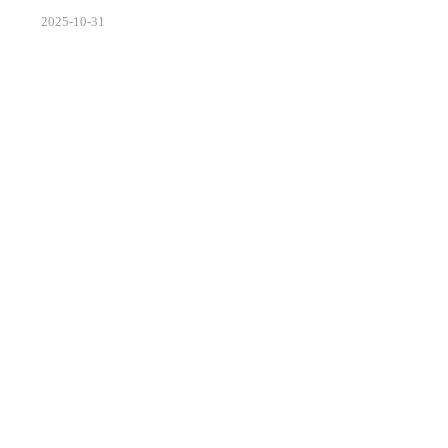
EEE 2025 ASICON会议上正式宣布量产LPDDR5X系列产
2025
-
10
-
31
品，最高速率突破10667Mbps，标志着国产存储技术首
次跻身国际主流水平。这一突破不仅打破了海外厂商在
高端移动内存市场的垄断，更以66%的性能提升和30%
的功耗优化，为5G时代智能终端性能升级提供了关键支
撑。作为第五代超低功耗双倍速率动态随机存储器，
LPDDR5X通过创新的封装技术和内存架构优化，实...