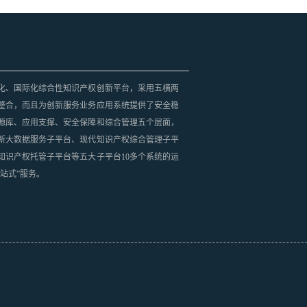
化、国际化综合性知识产权创新平台，采用五横两
整合，而且为创新服务业务应用系统提供了安全稳
源库、应用支撑、安全保障和综合管理五个层面，
新大数据服务子平台、现代知识产权综合管理子平
知识产权托管子平台等五大子平台10多个系统的运
站式”服务。