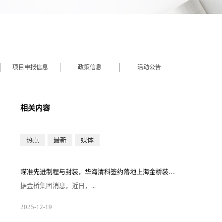
项目申报信息
政策信息
活动公告
相关内容
热点
最新
媒体
瞄准先进制程与封装，华海清科签约落地上海金桥装备小镇
据金桥集团消息，近日，...
华海清科（上海）半导体有限公司（以下简称“华海清
2025
-
12
-
19
科”）签约落地金桥装备小镇·集创园。华海清科此次落
子，将依托金桥装备小镇区域产业生态，打造集研发、