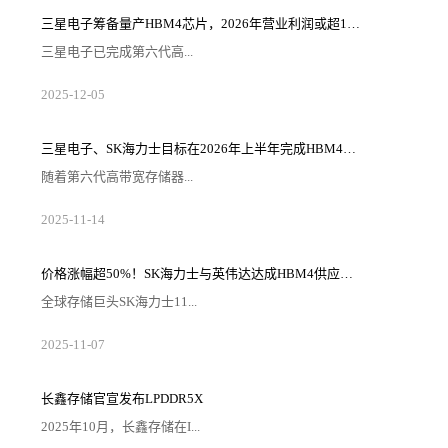
生产、销售、采购、服务于一体在沪总部，主营面向先
进制程和先进封装领域的集成电路高端装备。项目落地
三星电子筹备量产HBM4芯片，2026年营业利润或超100万亿韩元
后，补齐上海集成电路装备的品类，为上海集成电路产
业发展战略添砖加瓦。据介绍，此次落地金桥装备小
三星电子已完成第六代高...
镇，华海清科在上海布局的主要业务...
带宽存储器（HBM4）的研发，并内部完成了量产前的
2025
-
12
-
05
最后阶段——生产准备就绪认证（PRA）。据半导体行
业消息人士12月3日透露，三星电子半导体DS事业部近
日完成HBM4的PRA阶段，这是内部质量验证的最终阶
段。PRA是一项内部指标，用于证明产品的良率和性能
三星电子、SK海力士目标在2026年上半年完成HBM4E的研发
已达到量产标准。三星电子通过将10nm级第六代（1c）
DRAM芯片与采用其代工部门4nm逻辑工艺制造的基础
随着第六代高带宽存储器...
芯片相结合，克服了...
（HBM4）在存储半导体行业的竞争日趋激烈，对下一
2025
-
11
-
14
代HBM的需求也日益凸显，促使三星电子和SK海力士加
快研发步伐。从第七代HBM（HBM4E）开始，下一代
HBM的市场预计将从按照既定标准开发和大规模生产的
“通用”产品，转向根据客户需求设计和供应核心组件的
​价格涨幅超50%！SK海力士与英伟达达成HBM4供应协议
“定制”产品。据韩媒报道称，有业内消息透露，三星电
子与SK海力士已设定目标，力争最早于明年上半年完成
全球存储巨头SK海力士11...
HBM4E的开发工作。据...
月5日正式宣布，已与英伟达完成2026年高带宽内存
2025
-
11
-
07
（HBM4）的供应价格及数量谈判。根据双方达成的协
议，SK海力士向英伟达供应的HBM4单价确定为560美
元（约合80万韩元），较当前主力产品HBM3E（370美
元/颗）涨幅达51.4%，超出此前业内500美元的预期价
长鑫存储官宣发布LPDDR5X
12%。这一合作不仅巩固了SK海力士在HBM市场的主导
地位，更折射出AI时代高端内存供需失衡的行业现状。
2025年10月，长鑫存储在I...
此次...