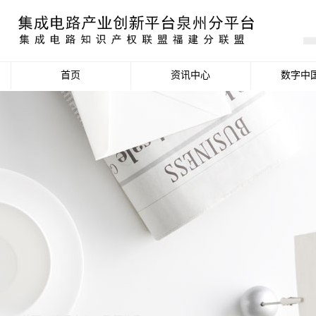
首页
资讯中心
数字中
产业资讯
政策信息
活动公告
数据统计分析
项目申报信息