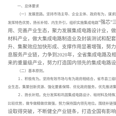
一、总体要求
（一）发展思路。坚持市场主导、企业主体、政府有为，谋求
“强芯
发挥特色优势，扬长补短、内生外引，组织实施集成电路
用、完善产业生态，聚力发展集成电路设计业，做
材料产业，做大集成电路制造业及封装测试和配套
升、集聚效应加快形成、支撑作用显著增强，努力
息服务产业链，力争到2020年，全省集成电路及相
来的重量级产业，努力打造国内领先的集成电路设
（二）基本原则。
１
、
积极有为。坚持有效市场与有为政府相结合，省市县三级
业生态，集聚创新资源、强化要素保障、优化政府服务，优先推进
２
、
扬长补短。充分发挥和巩固集成电路设计、硅材料及特殊
比较优势，做专做精做优做强，努力保持国内领先地位。围绕补链
设取得突破，不断健全产业链条，打造全国有影响