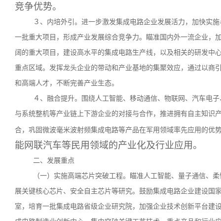
竞争优势。
３
、
内培外引。进一步激发集成电路企业发展活力，加快实施
一批重大项目，形成产业发展综合竞争力。瞄准国内外一流企业，
阔的重大项目，建设高水平的集成电路生产线，以及相关的研发中
重点区域。发挥龙头企业的带动和产业基地的集聚效应，通过以商
和高端人才，不断完善产业生态。
４
、
融合提升。围绕人工智能、移动通信、物联网、汽车电子
与系统整机等产业链上下游企业的对接与合作，推进拥有自主知识
合，巩固微波毫米波射频集成电路等产品在军用领域率先应用的优
能网联汽车等民用领域的产业化及行业应用。
二、发展重点
（一）实施高端芯片突破工程。瞄准人工智能、量子通信、柔
展关键核心芯片、安全自主芯片等研究。鼓励集成电路企业建设国
室，培育一批集成电路省级企业研究院，加强企业技术创新平台建