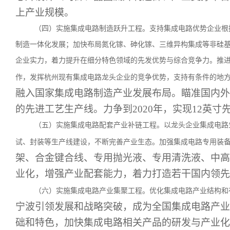
上产业规模。
（四）实施集成电路制造跃升工程。支持集成电路优势企业根
制造一体化发展；加快布局氮化镓、砷化镓、三维异构集成等非硅
企业实力，着力提升在细分特色领域的先发优势与综合竞争力。推
作，发挥杭州现有集成电路龙头企业的竞争优势，支持有条件的地
融入国家集成电路制造产业发展布局。瞄准国内外
的先进工艺生产线。力争到2020年，实现12英
（五）实施集成电路配套产业补链工程。以龙头企业集成电路
试、封装等生产线建设，不断完善产业生态。加强集成电路专用装
架、合金键合线、专用抛光液、专用清洗液、中高
业化，增强产业配套能力，着力打造若干国内领先
（六）实施集成电路产业集聚工程。优化集成电路产业结构和
宁波引领发展和战略突破，成为全国集成电路产业
础和特色，加快集成电路相关产品的研发与产业化