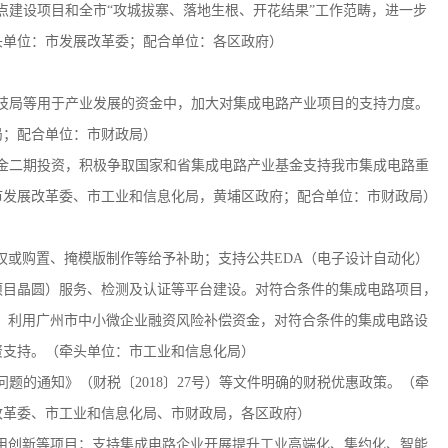
点建设项目和全市“攻城拔寨、落地生根、开花结果”工作范畴，进一步
头单位：市发展改革委；配合单位：各区政府）
科技局等用于产业发展的资金中，加大对集成电路产业项目的支持力度。
局；配合单位：市财政局）
基金二期投资，积极争取国家和省集成电路产业基金支持我市集成电路重
市发展改革委、市工业和信息化局，黄埔区政府；配合单位：市财政局）
授权或购置、掩模版制作等给予补助；支持公共EDA（电子设计自动化）
多项目晶圆）服务、检测及认证等平台建设。对符合条件的集成电路项目，
万元。利用广州市中小微企业融资风险补偿资金，对符合条件的集成电路设
资支持。（牵头单位：市工业和信息化局）
问题的通知》（财税〔2018〕27号）等文件明确的财税优惠政策。（牵
改革委、市工业和信息化局、市财政局，各区政府）
应用创新等项目；支持集成电路企业开展提升工业高端化、集约化、智能