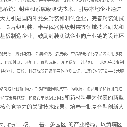
源管理、智能传感器、基板等领域半导体分立器件和集成电路封装产业
机电系统）封装和系统级测试技术。引导本地企业通过
大力引进国内外龙头封装和测试企业，完善封装测试
、圆片级封装、半导体器件级封装等领域技术研发和
基板制造企业，鼓励封装测试企业向产业链的设计环
抛光液、溅射靶材、金属丝线、清洗液、中高端电子化学品等专用原材
机、电浆蚀刻、热加工、晶片沉积、清洗系统、划片机、上芯机等装备制
支持企业、高校、科研院所建设半导体检测认证、试验分析等公共技术服
路制造业创新中心，针对智能网联汽车、物联网、消费电子和智能制造
MEMS和新材料等为代表的新型
分析等发展瓶颈。积极布局以
核心竞争力的关键技术成果，培养一批复合型创新人
“一核、一基、多园区”的产业格局。以黄埔区
局，打造