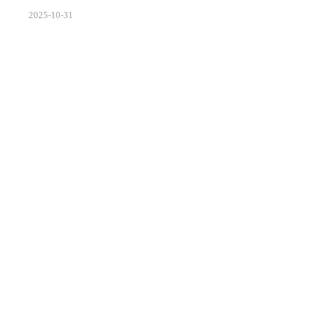
EEE 2025 ASICON会议上正式宣布量产LPDDR5X系列产
2025
-
10
-
31
品，最高速率突破10667Mbps，标志着国产存储技术首
次跻身国际主流水平。这一突破不仅打破了海外厂商在
高端移动内存市场的垄断，更以66%的性能提升和30%
的功耗优化，为5G时代智能终端性能升级提供了关键支
撑。作为第五代超低功耗双倍速率动态随机存储器，
LPDDR5X通过创新的封装技术和内存架构优化，实...