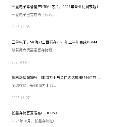
生产、销售、采购、服务于一体在沪总部，主营面向先
进制程和先进封装领域的集成电路高端装备。项目落地
三星电子筹备量产HBM4芯片，2026年营业利润或超100万亿韩元
后，补齐上海集成电路装备的品类，为上海集成电路产
业发展战略添砖加瓦。据介绍，此次落地金桥装备小
三星电子已完成第六代高...
镇，华海清科在上海布局的主要业务...
带宽存储器（HBM4）的研发，并内部完成了量产前的
2025
-
12
-
05
最后阶段——生产准备就绪认证（PRA）。据半导体行
业消息人士12月3日透露，三星电子半导体DS事业部近
日完成HBM4的PRA阶段，这是内部质量验证的最终阶
段。PRA是一项内部指标，用于证明产品的良率和性能
三星电子、SK海力士目标在2026年上半年完成HBM4E的研发
已达到量产标准。三星电子通过将10nm级第六代（1c）
DRAM芯片与采用其代工部门4nm逻辑工艺制造的基础
随着第六代高带宽存储器...
芯片相结合，克服了...
（HBM4）在存储半导体行业的竞争日趋激烈，对下一
2025
-
11
-
14
代HBM的需求也日益凸显，促使三星电子和SK海力士加
快研发步伐。从第七代HBM（HBM4E）开始，下一代
HBM的市场预计将从按照既定标准开发和大规模生产的
“通用”产品，转向根据客户需求设计和供应核心组件的
​价格涨幅超50%！SK海力士与英伟达达成HBM4供应协议
“定制”产品。据韩媒报道称，有业内消息透露，三星电
子与SK海力士已设定目标，力争最早于明年上半年完成
全球存储巨头SK海力士11...
HBM4E的开发工作。据...
月5日正式宣布，已与英伟达完成2026年高带宽内存
2025
-
11
-
07
（HBM4）的供应价格及数量谈判。根据双方达成的协
议，SK海力士向英伟达供应的HBM4单价确定为560美
元（约合80万韩元），较当前主力产品HBM3E（370美
元/颗）涨幅达51.4%，超出此前业内500美元的预期价
长鑫存储官宣发布LPDDR5X
12%。这一合作不仅巩固了SK海力士在HBM市场的主导
地位，更折射出AI时代高端内存供需失衡的行业现状。
2025年10月，长鑫存储在I...
此次...