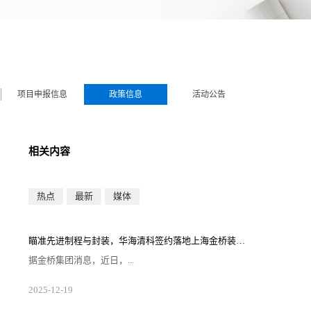
项目申报信息
政策信息
活动公告
相关内容
热点
最新
媒体
瞄准先进制程与封装，华海清科签约落地上海金桥装备小镇
据金桥集团消息，近日，...
华海清科（上海）半导体有限公司（以下简称“华海清
2025
-
12
-
19
科”）签约落地金桥装备小镇·集创园。华海清科此次落
子，将依托金桥装备小镇区域产业生态，打造集研发、