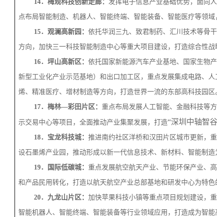
14．梅观科技创新走廊：
发挥电子信息产业基础优势，面向人
点布局智能制造、机器人、智能终端、智能装备、智能医疗等领域
15．观澜高新园：
依托华润三九、致君制药、汇川技术等骨干
方向，加快三一科技智能制造中心等重大项目建设，打造综合性战
16．坪山高新区：
依托国家新能源汽车产业基地、国家生物产
新型工业化产业示范基地）和出口加工区，重点发展集成电路、人
烯、精准医疗、增材制造等方向，打造世界一流的东部高科技园区
17．梅林—彩田片区：
重点布局发展人工智能、金融科技等方
“深圳中轴智谷
示交易中心等项目，全面推动产业集聚发展，打造
18．宝龙科技城：
推进南约社区洋桥和汉田片区城市更新，重
设石墨烯产业园，推动形成以新一代信息技术、新材料、智能制造
19．国际低碳城：
重点发展航空航天产业、节能环保产业、高
和产品民用转化，打造以航天航空产业总部基地和研发中心为特色
20．九龙山片区：
加快苹果科技小镇等重点项目规划建设，重
智能机器人、智能终端、智能装备等行业领域应用，打造成为智能