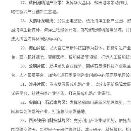
27．盐田河临港产业带：
发挥华大基因、盐田港等带动作用，
略性新兴产业创新生态城。
28．大鹏环龙岐湾：
加快土地整备，依托海洋生物产业园、游
展海洋生物育种、海洋生物能源开发、邮轮游艇和帆船等领域，打
澳大湾区海洋休闲运动中心。
29．海山片区：
以大百汇高新科技园等为载体，积极引进产业
台，面向机器视觉、智能医疗、智能装备等领域，打造人工智能技
30．公明片区：
发挥龙头企业优势，围绕石墨烯科技产业重点
台、人才集聚平台，加快推进石墨烯制造业创新中心示范基地建设
31．沙井片区：
重点发展集成电路产业，以城市更新保障发展
试等平台，持续完善产业链条，打造集成电路产业集群。
32．尖岗山—石岩南片区：
发挥紧邻南山高新区地理优势，主
网和智能终端等产业，打造总部研发基地。
33．西乡铁仔山科技城片区：
充分利用产业集聚优势，依托龙
围绕航空航天、新型电子元器件等领域，建设研发、科技孵化、检