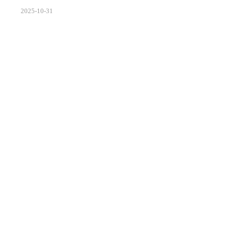
EEE 2025 ASICON会议上正式宣布量产LPDDR5X系列产
2025
-
10
-
31
品，最高速率突破10667Mbps，标志着国产存储技术首
次跻身国际主流水平。这一突破不仅打破了海外厂商在
高端移动内存市场的垄断，更以66%的性能提升和30%
的功耗优化，为5G时代智能终端性能升级提供了关键支
撑。作为第五代超低功耗双倍速率动态随机存储器，
LPDDR5X通过创新的封装技术和内存架构优化，实...