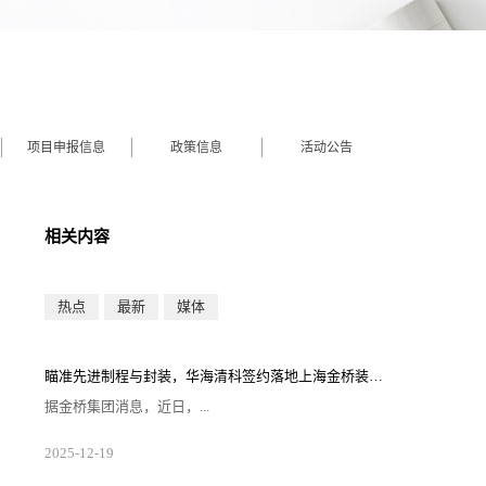
项目申报信息
政策信息
活动公告
相关内容
热点
最新
媒体
瞄准先进制程与封装，华海清科签约落地上海金桥装备小镇
据金桥集团消息，近日，...
华海清科（上海）半导体有限公司（以下简称“华海清
2025
-
12
-
19
科”）签约落地金桥装备小镇·集创园。华海清科此次落
子，将依托金桥装备小镇区域产业生态，打造集研发、