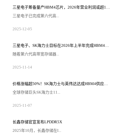
生产、销售、采购、服务于一体在沪总部，主营面向先
进制程和先进封装领域的集成电路高端装备。项目落地
三星电子筹备量产HBM4芯片，2026年营业利润或超100万亿韩元
后，补齐上海集成电路装备的品类，为上海集成电路产
业发展战略添砖加瓦。据介绍，此次落地金桥装备小
三星电子已完成第六代高...
镇，华海清科在上海布局的主要业务...
带宽存储器（HBM4）的研发，并内部完成了量产前的
2025
-
12
-
05
最后阶段——生产准备就绪认证（PRA）。据半导体行
业消息人士12月3日透露，三星电子半导体DS事业部近
日完成HBM4的PRA阶段，这是内部质量验证的最终阶
段。PRA是一项内部指标，用于证明产品的良率和性能
三星电子、SK海力士目标在2026年上半年完成HBM4E的研发
已达到量产标准。三星电子通过将10nm级第六代（1c）
DRAM芯片与采用其代工部门4nm逻辑工艺制造的基础
随着第六代高带宽存储器...
芯片相结合，克服了...
（HBM4）在存储半导体行业的竞争日趋激烈，对下一
2025
-
11
-
14
代HBM的需求也日益凸显，促使三星电子和SK海力士加
快研发步伐。从第七代HBM（HBM4E）开始，下一代
HBM的市场预计将从按照既定标准开发和大规模生产的
“通用”产品，转向根据客户需求设计和供应核心组件的
​价格涨幅超50%！SK海力士与英伟达达成HBM4供应协议
“定制”产品。据韩媒报道称，有业内消息透露，三星电
子与SK海力士已设定目标，力争最早于明年上半年完成
全球存储巨头SK海力士11...
HBM4E的开发工作。据...
月5日正式宣布，已与英伟达完成2026年高带宽内存
2025
-
11
-
07
（HBM4）的供应价格及数量谈判。根据双方达成的协
议，SK海力士向英伟达供应的HBM4单价确定为560美
元（约合80万韩元），较当前主力产品HBM3E（370美
元/颗）涨幅达51.4%，超出此前业内500美元的预期价
长鑫存储官宣发布LPDDR5X
12%。这一合作不仅巩固了SK海力士在HBM市场的主导
地位，更折射出AI时代高端内存供需失衡的行业现状。
2025年10月，长鑫存储在I...
此次...