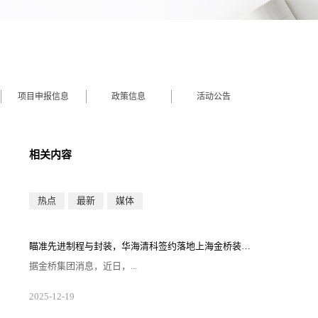
项目申报信息
政策信息
活动公告
相关内容
热点
最新
媒体
瞄准先进制程与封装，华海清科签约落地上海金桥装备小镇
据金桥集团消息，近日，...
华海清科（上海）半导体有限公司（以下简称“华海清
2025
-
12
-
19
科”）签约落地金桥装备小镇·集创园。华海清科此次落
子，将依托金桥装备小镇区域产业生态，打造集研发、