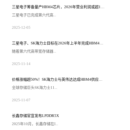
生产、销售、采购、服务于一体在沪总部，主营面向先
进制程和先进封装领域的集成电路高端装备。项目落地
三星电子筹备量产HBM4芯片，2026年营业利润或超100万亿韩元
后，补齐上海集成电路装备的品类，为上海集成电路产
业发展战略添砖加瓦。据介绍，此次落地金桥装备小
三星电子已完成第六代高...
镇，华海清科在上海布局的主要业务...
带宽存储器（HBM4）的研发，并内部完成了量产前的
2025
-
12
-
05
最后阶段——生产准备就绪认证（PRA）。据半导体行
业消息人士12月3日透露，三星电子半导体DS事业部近
日完成HBM4的PRA阶段，这是内部质量验证的最终阶
段。PRA是一项内部指标，用于证明产品的良率和性能
三星电子、SK海力士目标在2026年上半年完成HBM4E的研发
已达到量产标准。三星电子通过将10nm级第六代（1c）
DRAM芯片与采用其代工部门4nm逻辑工艺制造的基础
随着第六代高带宽存储器...
芯片相结合，克服了...
（HBM4）在存储半导体行业的竞争日趋激烈，对下一
2025
-
11
-
14
代HBM的需求也日益凸显，促使三星电子和SK海力士加
快研发步伐。从第七代HBM（HBM4E）开始，下一代
HBM的市场预计将从按照既定标准开发和大规模生产的
“通用”产品，转向根据客户需求设计和供应核心组件的
​价格涨幅超50%！SK海力士与英伟达达成HBM4供应协议
“定制”产品。据韩媒报道称，有业内消息透露，三星电
子与SK海力士已设定目标，力争最早于明年上半年完成
全球存储巨头SK海力士11...
HBM4E的开发工作。据...
月5日正式宣布，已与英伟达完成2026年高带宽内存
2025
-
11
-
07
（HBM4）的供应价格及数量谈判。根据双方达成的协
议，SK海力士向英伟达供应的HBM4单价确定为560美
元（约合80万韩元），较当前主力产品HBM3E（370美
元/颗）涨幅达51.4%，超出此前业内500美元的预期价
长鑫存储官宣发布LPDDR5X
12%。这一合作不仅巩固了SK海力士在HBM市场的主导
地位，更折射出AI时代高端内存供需失衡的行业现状。
2025年10月，长鑫存储在I...
此次...