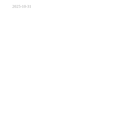
EEE 2025 ASICON会议上正式宣布量产LPDDR5X系列产
2025
-
10
-
31
品，最高速率突破10667Mbps，标志着国产存储技术首
次跻身国际主流水平。这一突破不仅打破了海外厂商在
高端移动内存市场的垄断，更以66%的性能提升和30%
的功耗优化，为5G时代智能终端性能升级提供了关键支
撑。作为第五代超低功耗双倍速率动态随机存储器，
LPDDR5X通过创新的封装技术和内存架构优化，实...