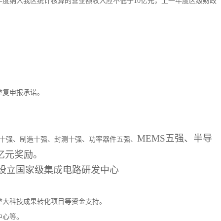
年度纳入我区统计核算的营业额收入应不低于10亿元，上一年度区级财政
重复申报承诺。
MEMS五强、半导
十强、制造十强、封测十强、功率器件五强、
亿元奖励。
设立国家级集成电路研发中心
重大科技成果转化项目等资金支持。
中心等。