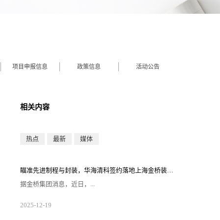
项目申报信息
政策信息
活动公告
相关内容
热点
最新
媒体
瞄准先进制程与封装，华海清科签约落地上海金桥装备小镇
据金桥集团消息，近日，...
华海清科（上海）半导体有限公司（以下简称“华海清
2025
-
12
-
19
科”）签约落地金桥装备小镇·集创园。华海清科此次落
子，将依托金桥装备小镇区域产业生态，打造集研发、