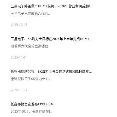
生产、销售、采购、服务于一体在沪总部，主营面向先
进制程和先进封装领域的集成电路高端装备。项目落地
三星电子筹备量产HBM4芯片，2026年营业利润或超100万亿韩元
后，补齐上海集成电路装备的品类，为上海集成电路产
业发展战略添砖加瓦。据介绍，此次落地金桥装备小
三星电子已完成第六代高...
镇，华海清科在上海布局的主要业务...
带宽存储器（HBM4）的研发，并内部完成了量产前的
2025
-
12
-
05
最后阶段——生产准备就绪认证（PRA）。据半导体行
业消息人士12月3日透露，三星电子半导体DS事业部近
日完成HBM4的PRA阶段，这是内部质量验证的最终阶
段。PRA是一项内部指标，用于证明产品的良率和性能
三星电子、SK海力士目标在2026年上半年完成HBM4E的研发
已达到量产标准。三星电子通过将10nm级第六代（1c）
DRAM芯片与采用其代工部门4nm逻辑工艺制造的基础
随着第六代高带宽存储器...
芯片相结合，克服了...
（HBM4）在存储半导体行业的竞争日趋激烈，对下一
2025
-
11
-
14
代HBM的需求也日益凸显，促使三星电子和SK海力士加
快研发步伐。从第七代HBM（HBM4E）开始，下一代
HBM的市场预计将从按照既定标准开发和大规模生产的
“通用”产品，转向根据客户需求设计和供应核心组件的
​价格涨幅超50%！SK海力士与英伟达达成HBM4供应协议
“定制”产品。据韩媒报道称，有业内消息透露，三星电
子与SK海力士已设定目标，力争最早于明年上半年完成
全球存储巨头SK海力士11...
HBM4E的开发工作。据...
月5日正式宣布，已与英伟达完成2026年高带宽内存
2025
-
11
-
07
（HBM4）的供应价格及数量谈判。根据双方达成的协
议，SK海力士向英伟达供应的HBM4单价确定为560美
元（约合80万韩元），较当前主力产品HBM3E（370美
元/颗）涨幅达51.4%，超出此前业内500美元的预期价
长鑫存储官宣发布LPDDR5X
12%。这一合作不仅巩固了SK海力士在HBM市场的主导
地位，更折射出AI时代高端内存供需失衡的行业现状。
2025年10月，长鑫存储在I...
此次...