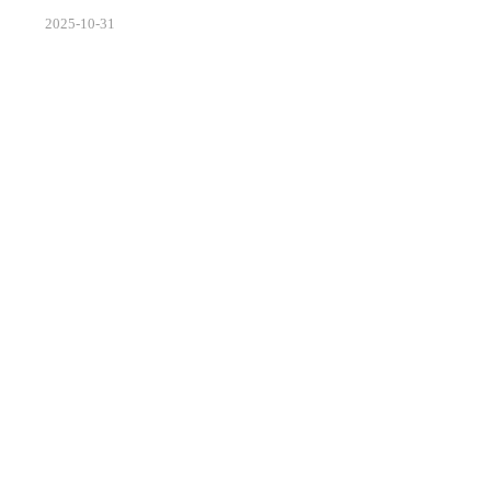
EEE 2025 ASICON会议上正式宣布量产LPDDR5X系列产
2025
-
10
-
31
品，最高速率突破10667Mbps，标志着国产存储技术首
次跻身国际主流水平。这一突破不仅打破了海外厂商在
高端移动内存市场的垄断，更以66%的性能提升和30%
的功耗优化，为5G时代智能终端性能升级提供了关键支
撑。作为第五代超低功耗双倍速率动态随机存储器，
LPDDR5X通过创新的封装技术和内存架构优化，实...