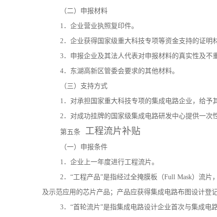
（二）申报材料
1．企业营业执照复印件。
2．企业获得国家级重大科技专项等资金支持的证明
3．申报企业及其法人代表对申报材料的真实性及不
4．东湖高新区管委会要求的其他材料。
（三）支持方式
1．对承担国家重大科技专项的集成电路企业，给予其
2．对成功挂牌的国家级集成电路研发中心提供一次性
工程流片补贴
第五条
（一）申报条件
1．企业上一年度进行工程流片。
2．“工程产品”是指经过全掩膜板（Full Mas
及示范应用的芯片产品；产品应获得集成电路布图设计登
3．“首轮流片”是指集成电路设计企业首次与集成