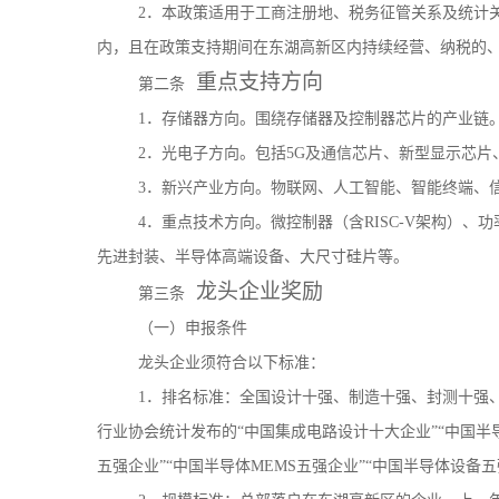
2．本政策适用于工商注册地、税务征管关系及统计关
内，且在政策支持期间在东湖高新区内持续经营、纳税的
重点支持方向
第二条
1．存储器方向。围绕存储器及控制器芯片的产业链
2．光电子方向。包括5G及通信芯片、新型显示芯片
3．新兴产业方向。物联网、人工智能、智能终端、
4．重点技术方向。微控制器（含RISC-V架构）
先进封装、半导体高端设备、大尺寸硅片等。
龙头企业奖励
第三条
（一）申报条件
龙头企业须符合以下标准：
1．排名标准：全国设计十强、制造十强、封测十强
行业协会统计发布的“中国集成电路设计十大企业”“中国半
五强企业”“中国半导体MEMS五强企业”“中国半导体设备