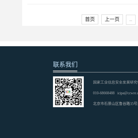
首页
上一页
...
联系我们
国家工业信息安全发展研究
010-68668488
icipa@ccwre.
北京市石景山区鲁谷路35号