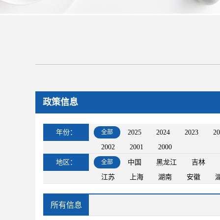
政策信息
年份：
全部
2025
2024
2023
20
2002
2001
2000
地区：
全部
中国
黑龙江
吉林
江苏
上海
湖南
安徽
所有信息