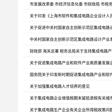
市发展改革委 市经济信息化委 市财政局 市
产企业、集成电路专用设备生产企业享受税收
关于印发《上海市软件和集成电路企业设计人
关于促进中关村国家自主创新示范区集成电路
中关村国家自主创新示范区集成电路设计产业
财政部 海关总署 税务总局关于支持集成电路
关于促进集成电路产业和软件产业高质量发展
国务院关于印发新时期促进集成电路产业和软件
关于加强集成电路人才培养的意见
关于集成电路企业增值税期末留抵退税有关城
关于集成电路生产企业有关企业所得税政策问