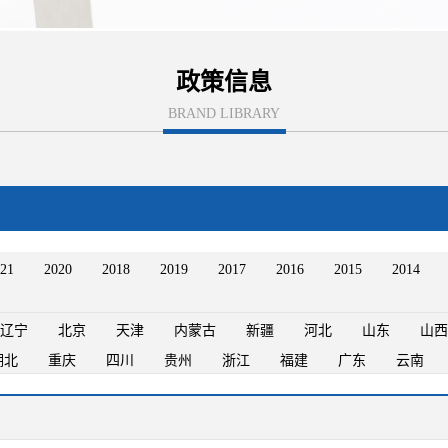
政策信息
BRAND LIBRARY
21
2020
2018
2019
2017
2016
2015
2014
辽宁
北京
天津
内蒙古
新疆
河北
山东
山西
湖北
重庆
四川
贵州
浙江
福建
广东
云南