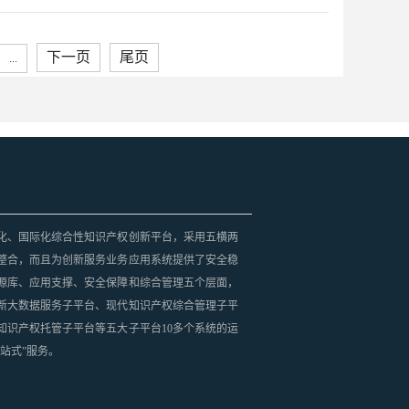
下一页
尾页
...
化、国际化综合性知识产权创新平台，采用五横两
整合，而且为创新服务业务应用系统提供了安全稳
源库、应用支撑、安全保障和综合管理五个层面，
新大数据服务子平台、现代知识产权综合管理子平
知识产权托管子平台等五大子平台10多个系统的运
站式”服务。