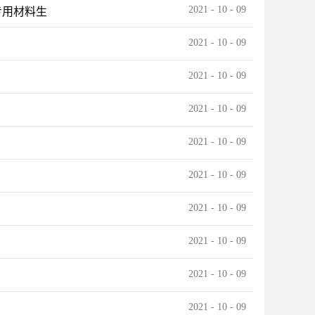
2021
-
10
-
09
专用材料生
2021
-
10
-
09
2021
-
10
-
09
2021
-
10
-
09
2021
-
10
-
09
2021
-
10
-
09
2021
-
10
-
09
2021
-
10
-
09
2021
-
10
-
09
2021
-
10
-
09