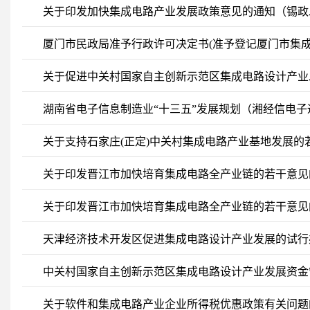
关于印发加快集成电路产业发展政策意见的通知（锡政发〔
厦门市民政局准予行政许可决定书(准予登记厦门市集成电
关于促进中关村国家自主创新示范区集成电路设计产业
湖南省电子信息制造业“十三五”发展规划（湘经信电子通信
关于支持石家庄(正定)中关村集成电路产业基地发展的
关于印发晋江市加快培育集成电路全产业链的若干意见
关于印发晋江市加快培育集成电路全产业链的若干意见的通
天津经济技术开发区促进集成电路设计产业发展的试行
中关村国家自主创新示范区集成电路设计产业发展资金管理办
关于软件和集成电路产业企业所得税优惠政策有关问题