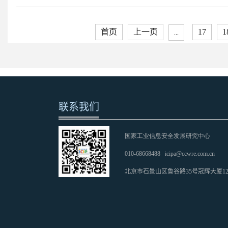
首页
上一页
17
1
...
联系我们
国家工业信息安全发展研究中心
010-68668488
icipa@ccwre.com.cn
北京市石景山区鲁谷路35号冠辉大厦1