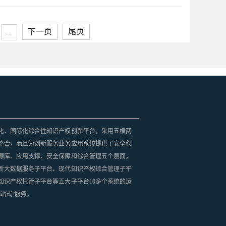
下一页
尾页
...
化、国际化综合性知识产权创新平台，采用五横两
整合，而且为创新服务业务应用系统提供了安全稳
源库、应用支撑、安全保障和综合管理五个层面，
新大数据服务子平台、现代知识产权综合管理子平
知识产权托管子平台等五大子平台10多个系统的运
站式”服务。