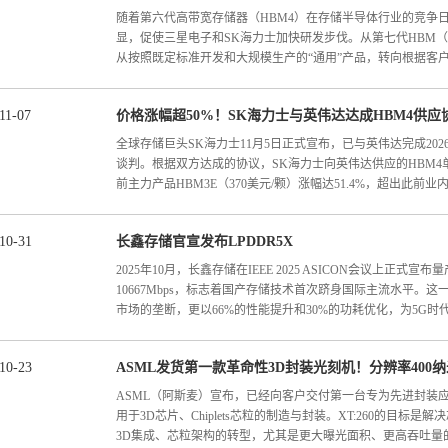
服务。据悉，金桥装备小镇是浦东加快制造业高端化、智能化
的基础芯片相结合，克服了发热和速度方面的技术挑战。此次P
随着第六代高带宽存储器（HBM4）在存储半导体行业的竞争
济高质量发展、构筑发展新优势的重要空间。华海清科凭借在
其制造竞争力不再仅仅停留在研发阶段，而是能够直接转化为
显，促使三星电子和SK海力士加快研发步伐。从第七代HBM（
发展成为半导体产业的重要领军力量。华海清科秉持正向研发
融投资行业预计，该公司2026年的年度营业利润将接近或超过1
从按照既定标准开发和大规模生产的“通用”产品，转向根据客户需
从化学机械...
年度营业利润预计在40万亿~42万亿韩元之间。证券公司预计，
~105万亿韩元，比今年增长2~2.5倍。尤其值得一提的是，预计
亿~93万亿韩元。 来源：IC汇
11
-
07
​价格涨幅超50%！SK海力士与英伟达达成HBM4供应
件的“定制”产品。据韩媒报道称，有业内消息透露，三星电子
半年完成HBM4E的开发工作。据悉，HBM4E将搭载于包括英伟达
全球存储巨头SK海力士11月5日正式宣布，已与英伟达完成20
型科技企业的新一代人工智能（AI）加速器中。鉴于搭载HBM4
谈判。根据双方达成的协议，SK海力士向英伟达供应的HBM4单
厂商正加速推进研发，争取在明年下半年完成产品品质验证。据Tre
前主力产品HBM3E（370美元/颗）涨幅达51.4%，超出此前业内5
用定制HBM，均为基于HBM4的设计，以提升性能，降低延迟
的定制解决方案，其中核心部件将根据个人客户的需求进行定
一个重要因素。所谓的定制设计，意思是HBM基础裸片（Base
10
-
31
长鑫存储官宣发布LPDDR5X
2%。这一合作不仅巩固了SK海力士在HBM市场的主导地位，
和制造。能进入定制HBM领域，意味着DRAM厂商需要强大
状。此次谈判的核心焦点在于价格涨幅。据熟悉谈判进程的消息
2025年10月，长鑫存储在IEEE 2025 ASICON会议上正式
户需求。从HBM4开始，三星就开始利用自家的代工厂生产基
提出溢价诉求，而英伟达初期考虑到三星、美光等竞争对手的产
10667Mbps，标志着国产存储技术首次跻身国际主流水平。
SK海力士也是从HBM4开始...
价基本契合SK海力士的报价预期。此次合作对双方业绩均具里程
市场的垄断，更以66%的性能提升和30%的功耗优化，为5G时代
业利润率预计达60%，若明年HBM销售额按40-42万亿韩元（
献约25万亿韩元营业利润，推动公司整体利润突破70万亿韩元
其下一代AI芯片“Rubin”顺利量产的关键，该芯片将搭载HB
10
-
23
ASML发货第一款革命性3D封装光刻机！分辨率400纳
关键支撑。作为第五代超低功耗双倍速率动态随机存储器，LPD
场的领先地位。价格大幅上涨的背后，是HBM4的性能跃升与
化，实现了三大核心突破：速率跃升、能效优化和兼容性增强。最高速
ASML（阿斯麦）宣布，已经向客户交付第一台专为先进封装应用开发
传输带宽达到2TB/s，较HBM3E提升60%，单颗容量最高达
提升66%，可轻松支撑8K视频连拍、高帧率游戏等高频场景；
用于3D芯片、Chiplets芯粒的制造与封装。XT:260的目
SK海...
延长移动设备续航；同时完整兼容LPDDR5标准，支持平滑升级路
3D集成、芯粒架构的转型，尤其是更大曝光面积、更高吞吐量的要