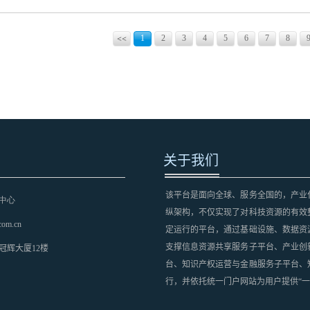
户送样，其性能实测显示，运行大型语言模型时响应效率提升显
颈。长鑫存储首创的uPoP®小型封装技术成为另一亮点。该
片集成于单一封装内，厚度可挑战0.58mm极限，满足旗舰手机
用波长为365纳米的i线光刻技术（i-line lithography），分
1
2
3
4
5
6
7
8
了主板占用空间，更通过缩短信号传输路径进一步提升了能效
度高达每小时270块晶圆，是现有先进封装光刻机的足足4倍。
一页
方面，速率与SK海力士2024年量产的同规格产品完全持平，实现
关于我们
该平台是面向全球、服务全国的，产业
中心
纵架构，不仅实现了对科技资源的有效
com.cn
定运行的平台，通过基础设施、数据资
支撑信息资源共享服务子平台、产业创
冠辉大厦12楼
台、知识产权运营与金融服务子平台、
行，并依托统一门户网站为用户提供“一