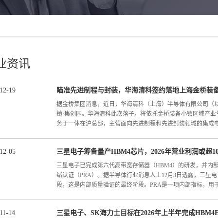
业资讯
12
-
19
瞄准先进制程与封装，华海清科签约落地上海金桥装
据金桥集团消息，近日，华海清科（上海）半导体有限公司（以
镇·集创园。华海清科此次落子，将依托金桥装备小镇区域产业
务于一体在沪总部，主营面向先进制程和先进封装领域的集成电路
12
-
05
三星电子筹备量产HBM4芯片，2026年营业利润或超1
备。项目落地后，补齐上海集成电路装备的品类，为上海集成
落地金桥装备小镇，华海清科在上海布局的主要业务和产品为
三星电子已完成第六代高带宽存储器（HBM4）的研发，并内
备、化学机械抛光装备、高精度磨划装备，本阶段初步建成上
绪认证（PRA）。据半导体行业消息人士12月3日透露，三星电
重要客户不断演进的制程工艺节点，向更小的工艺节点以及3D 
段，这是内部质量验证的最终阶段。PRA是一项内部指标，用于证
持续研发推进产品性能及关键技术指标提升，并迅速扩大产能
进封装等产线的重点客户需求；同时，建设长三角区域客户技
能力和响应速度、提高维保和PM等技术服务业务的运营效率
11
-
14
三星电子、SK海力士目标在2026年上半年完成HBM4
能已达到量产标准。三星电子通过将10nm级第六代（1c）DR