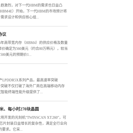
、绿色化发展新的重要载体，是推动浦东经
RA的批准表明，三星电子已进入新阶段，
日趋激烈，对下一代HBM的需求也日益凸
高端半导体装备的全面布局与持续创新，已
盈利能力。三星的业绩预计将大幅增长。金
HBM4E）开始，下一代HBM的市场预计将
的原创精神，坚持自主创新之路，业务范围
00万亿韩元，创历史新高。具体来看，2025
求设计和供应核心组...
三星2026年的营业利润将达到至少84万亿
仅DS部门2026年的营业利润就将达到77万
协议
与SK海力士已设定目标，力争最早于明年上
“Rubin”平台旗舰型号R300在内的全球大
26年高带宽内存（HBM4）的供应价格及数量
E的AI加速器计划于2027年正式发布，相关
价确定为560美元（约合80万韩元），较当
ndForce报道，新一代AI加速器中首次采
00美元的预期价1...
。到了HBM4E，有望从标准化产品转向更多
制，这种转变有可能成为影响供应商竞争的
 Die）可以根据特定客户的要求来进行设计
更折射出AI时代高端内存供需失衡的行业现
的设计能力和先进的生产工艺，以快速响应客
人士透露，SK海力士因HBM4的技术升级
宣布量产LPDDR5X系列产品，最高速率突破
础裸片，这可能是其获得优势的基础。虽然
能布局持保留态度，最终达成的560美元单
这一突破不仅打破了海外厂商在高端移动内存
碑意义。对SK海力士而言，HBM4业务营
智能终端性能升级提供了...
约合2084亿元人民币）测算，仅该业务就能贡
。对英伟达来说，锁定稳定的HBM4供应是
M4实现算力跃升，进一步巩固其在AI半导体市
米、每小时270块晶圆
DR5X通过创新的封装技术和内存架构优
成本增加：该产品采用12层堆叠工艺，数据
率达10667Mbps，较上一代LPDDR5
的光刻机“TWINSCAN XT:260”，可
36GB，并同时首次集成逻辑制程功能；此外，
功耗降低30%，工作电压进一步下探，显著
标是解决芯片封装日益增长的复杂性，满足全行业向
径。其中，10667Mbps速率产品已启动客
求。它采...