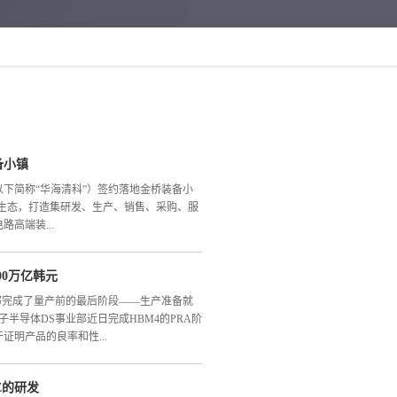
备小镇
下简称“华海清科”）签约落地金桥装备小
生态，打造集研发、生产、销售、采购、服
高端装...
00万亿韩元
电路产业发展战略添砖加瓦。据介绍，此次
面向先进制程和先进封装领域的离子注入装
部完成了量产前的最后阶段——生产准备就
海研发生产中心，将紧跟上海及长三角地区
子半导体DS事业部近日完成HBM4的PRA阶
IC先进封装等更丰富的新兴应用场景迈进，
明产品的良率和性...
以满足上海及长三角地区布局先进制程、先
术服务中心及库存管理中心，提升客户服务
，为上海及长三角地区的客户提供一流的技术
E的研发
AM芯片与采用其代工部门4nm逻辑工艺制造