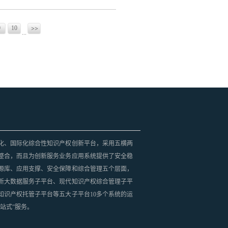
著，有效解决了端侧AI应用的内存带宽瓶
封装通过三维堆叠设计，将内存颗粒与逻辑芯
"更轻更薄"的设计需求。这一创新不仅缩小
辨率约为400纳米，NA（孔径数值）0.35，生产速
9
10
比。此次突破具有三重战略价值：技术对标
...
 来源：中电网
一页
国产存储首次技术并跑；...
化、国际化综合性知识产权创新平台，采用五横两
整合，而且为创新服务业务应用系统提供了安全稳
源库、应用支撑、安全保障和综合管理五个层面，
新大数据服务子平台、现代知识产权综合管理子平
知识产权托管子平台等五大子平台10多个系统的运
站式”服务。