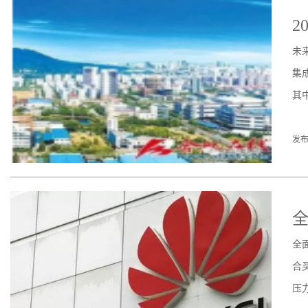
2
未
集
其
发布
全
合
压力