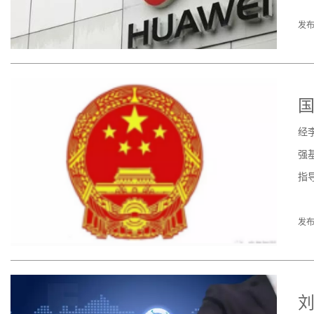
发布
经
强
指
发布
刘