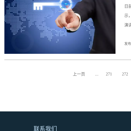
日
示
演
发布
上一页
...
271
272
联系我们