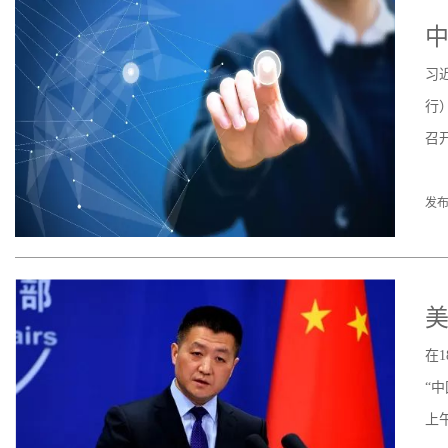
习
行
召
发布
美
在
“
上