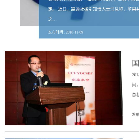
定。 近日，路透社援引知情人士消息称，苹果
之…
发布时间 :
2018
-
11
-
09
国
2
间
总
发布