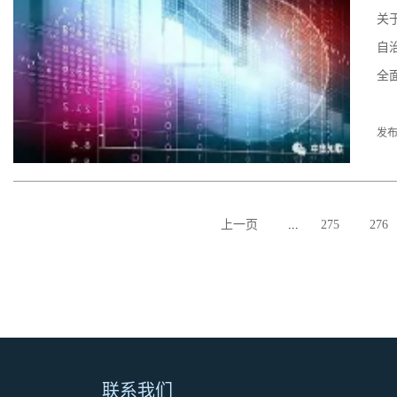
关
自
全
发布
上一页
...
275
276
联系我们