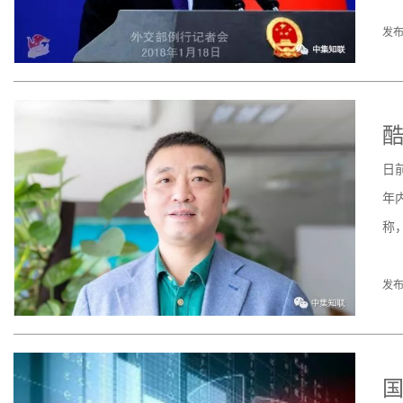
发布
酷
日
年
称
发布
国