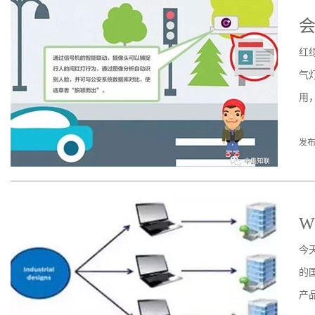
红
气
用
发布
W
今
的
产