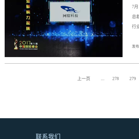
7
总
行
发布
上一页
...
278
279
联系我们