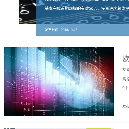
基本完成首期规模的有效承诺，投资进度总体提前
发布时间 :
2018
-
10
-
23
欧
据
购
9
发布