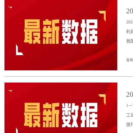
2
2
利
我
发布
2
1
工
提