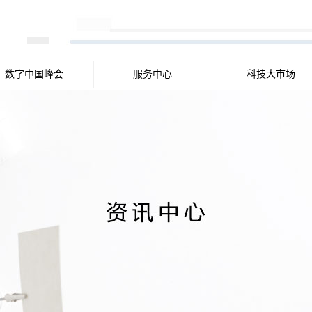
数字中国峰会
服务中心
科技大市场