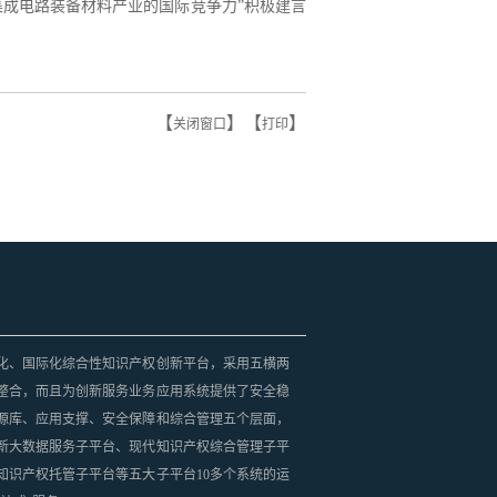
集成电路装备材料产业的国际竞争力”积极建言
【
】【
】
关闭窗口
打印
化、国际化综合性知识产权创新平台，采用五横两
整合，而且为创新服务业务应用系统提供了安全稳
源库、应用支撑、安全保障和综合管理五个层面，
新大数据服务子平台、现代知识产权综合管理子平
知识产权托管子平台等五大子平台10多个系统的运