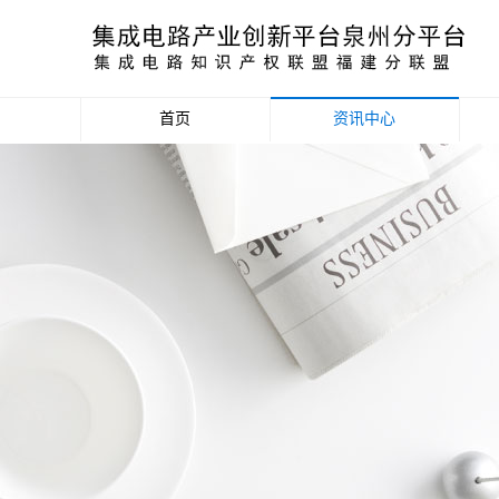
首页
资讯中心
产业资讯
政策信息
活动公告
数据统计分析
项目申报信息