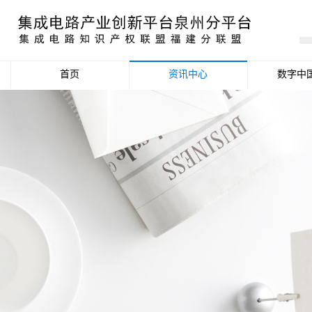
首页
资讯中心
数字中
产业资讯
政策信息
活动公告
数据统计分析
项目申报信息