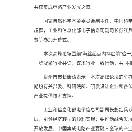
共谋集成电路产业发展之道。
国家自然科学基金委员会副主任、中国科学院
超群，工业和信息化部电子信息司副司长彭红
贤等参加开幕式。
本次高峰论坛围绕“海丝起点内存启航”这一
一步凝聚行业共识，谋求行业一致行动，共同
泉州市市长康涛表示，本次高峰论坛的举办，
期盼有关部委、科研院所、研发设计企业和各
产业提供技术支撑。
工业和信息化部电子信息司副司长彭红兵认为
展，引领经济转型的顺利实现；要推动融合发展，
开放发展，中国集成电路产业要融入全球的产