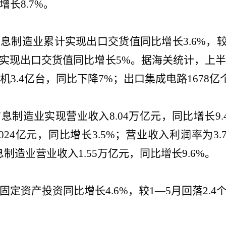
增长8.7%。
制造业累计实现出口交货值同比增长3.6%，较1
实现出口交货值同比增长5%。据海关统计，上半年
机3.4亿台，同比下降7%；出口集成电路1678亿个
制造业实现营业收入8.04万亿元，同比增长9.4
024亿元，同比增长3.5%；营业收入利润率为3.7
制造业营业收入1.55万亿元，同比增长9.6%。
定资产投资同比增长4.6%，较1—5月回落2.