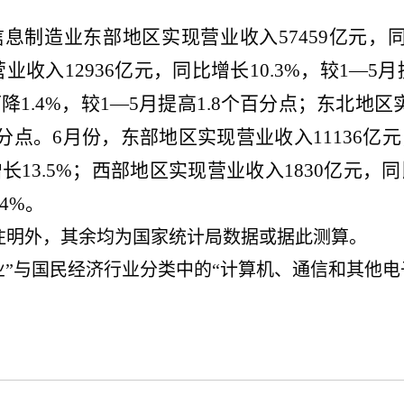
制造业东部地区实现营业收入57459亿元，同比
业收入12936亿元，同比增长10.3%，较1—5
降1.4%，较1—5月提高1.8个百分点；东北地
百分点。6月份，东部地区实现营业收入11136亿
长13.5%；西部地区实现营业收入1830亿元，
.4%。
除注明外，其余均为国家统计局数据或据此测算。
业”与国民经济行业分类中的“计算机、通信和其他电