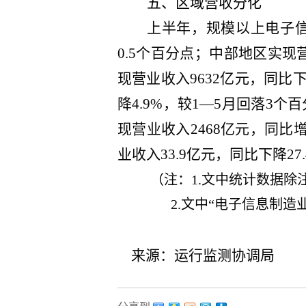
五、区域营收分化
上半年，规模以上电子信息
0.5个百分点；中部地区实现营
现营业收入9632亿元，同比下
降4.9%，较1—5月回落3个
现营业收入2468亿元，同比增
业收入33.9亿元，同比下降27
（注：1.文中统计数据
2.文中“电子信息制造
来源：运行监测协调局