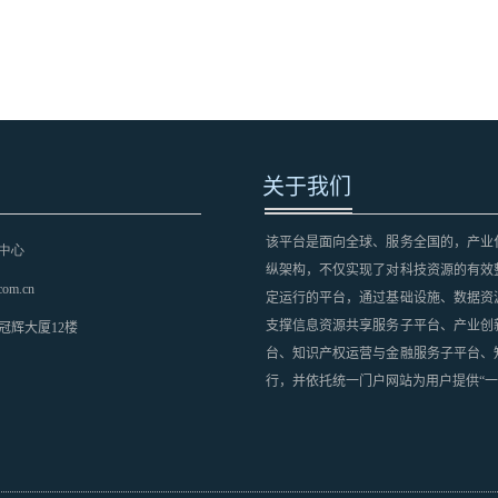
关于我们
该平台是面向全球、服务全国的，产业
中心
纵架构，不仅实现了对科技资源的有效
com.cn
定运行的平台，通过基础设施、数据资
支撑信息资源共享服务子平台、产业创
冠辉大厦12楼
台、知识产权运营与金融服务子平台、
行，并依托统一门户网站为用户提供“一