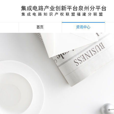
首页
资讯中心
产业资讯
政策信息
活动公告
数据统计分析
项目申报信息