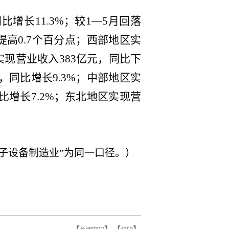
增长11.3%；较1—5月回落
月提高0.7个百分点；西部地区实
区实现营业收入383亿元，同比下
元，同比增长9.3%；中部地区实
同比增长7.2%；东北地区实现营
子设备制造业”为同一口径。）