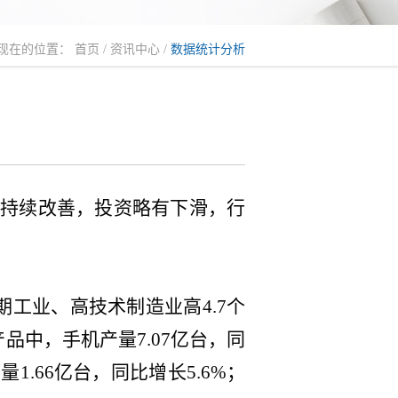
现在的位置：
首页
/
资讯中心
/
数据统计分析
益持续改善，投资略有下滑，行
期工业、高技术制造业高4.7个
品中，手机产量7.07亿台，同
1.66亿台，同比增长5.6%；