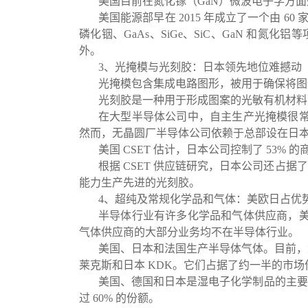
美国目前在氮化镓（GaN）微波电子学方
美国能源部早在 2015 年成立了一个由 60 家
磷化铟、GaAs、SiGe、SiC、GaN 和氮
外。
3、光掩模与光刻胶：日本领先地位难撼动
光掩模包含集成电路图形，被用于确保将图
光刻胶是一种用于形成图案的光敏有机材料
在大型半导体公司中，自主生产光掩模很
然而，无晶圆厂半导体公司依赖于总部设在日
美国 CSET 估计，日本公司控制了 53%
根据 CSET 供应链研究，日本公司还占据
能力生产先进的光刻胶。
4、超纯及常规化学品和气体：美欧日占优
半导体行业有许多化学品和气体供应商，
气体供应商的大部分业务均不在半导体行业。
美国、日本和法国生产半导体气体。目前，六大
莱克斯和日本 KDK。它们占据了约一半的市场
美国、德国和日本是湿电子化学制品的主要
过 60% 的份额。