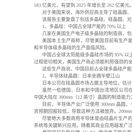
183 亿美元，有望到 2025 年增长至 262 亿美元
对于美国来说，海外供应商主导了硅晶圆、
该报告主要复盘了包括多晶硅、硅晶圆、光
1、多晶硅：中国占全球产能的 70% 以上
几家在美国生产电子级多晶硅的制造商，包括美国 Hem
美国本土生产商称，尽管美国目前有生产
和半导体级多晶硅的生产面临风险。
中国占全球太阳能级多晶硅市场的 95%
过程密切相关，美国生产商必须能利用强劲的
这些生产商说，中国目前占全球多晶硅产能的 
2、半导体硅晶圆：日本坐拥半壁江山
日本公司在硅晶圆市场占据主导地位，估计占有
虽然一些德国、日本和中国台湾地区公司在美国建有
中国大陆在 300mm（12 英寸）晶圆的制造
目前，半导体产业广泛使用 300mm 晶圆
资预期回报较低，导致这种方法被放弃。200m
尽管绝大多数商用半导体是由硅晶片生产的，但
系统等关键新兴应用。随着其商业应用越发广