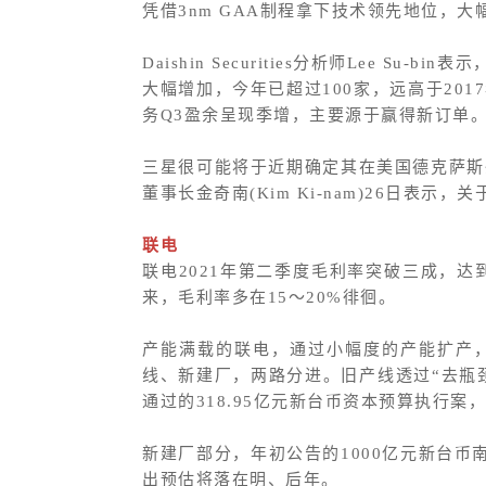
凭借3nm GAA制程拿下技术领先地位，
Daishin Securities分析师Le
大幅增加，今年已超过100家，远高于201
务Q3盈余呈现季增，主要源于赢得新订单
三星很可能将于近期确定其在美国德克萨斯州
董事长金奇南(Kim Ki-nam)26日
联电
联电2021年第二季度毛利率突破三成，达到
来，毛利率多在15～20%徘徊。
产能满载的联电，通过小幅度的产能扩产
线、新建厂，两路分进。旧产线透过“去瓶颈化
通过的318.95亿元新台币资本预算执行
新建厂部分，年初公告的1000亿元新台币南
出预估将落在明、后年。