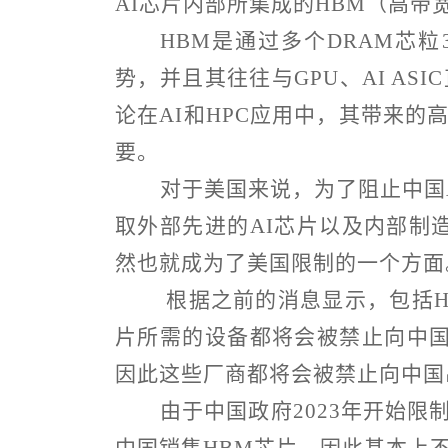
AI
芯片内部所集成的
HBM
（高带
HBM
是通过多个
DRAM
芯粒
势，并且其往往与
GPU
、
AI ASIC
论在
AI
和
HPC
应用中，其带来的
要。
对于美国来说，为了阻止中国
取外部先进的
AI
芯片以及内部制
然也就成为了美国限制的一个方面
根据之前的消息显示，包括
片所需的设备都将会被禁止向中
因此这些厂商都将会被禁止向中国
由于中国政府
2023
年开始限