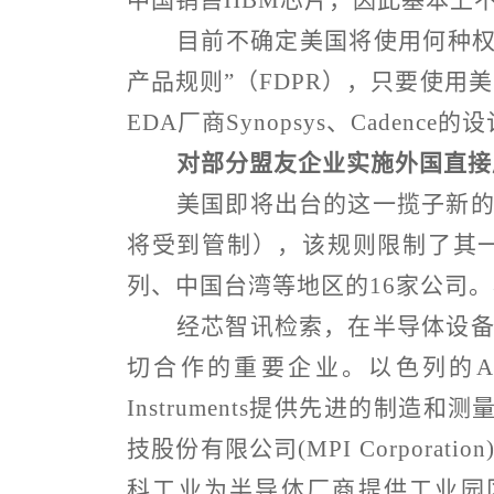
中国销售
HBM
芯片，因此基本上
目前不确定美国将使用何种
产品规则
”
（
FDPR
），只要使用美
EDA
厂商
Synopsys
、
Cadence
的设
对部分盟友企业实施外国直接
美国即将出台的这一揽子新
将受到管制），该规则限制了其
列、中国台湾等地区的
16
家公司。
经芯智讯检索，在半导体设
切合作的重要企业。以色列的
A
Instruments
提供先进的制造和测
技股份有限公司
(MPI Corporation
科工业为半导体厂商提供工业园