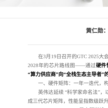
黄仁勋：
在
3
月
19
日召开的
GTC 2025
大
2028
年的芯片路线图
——
通过
硬件
“
算力供应商
”
向
“
全栈生态主导者
”
一、硬件矩阵：一年一迭代，
英伟达延续
“
科学家命名法
”
，
成三代芯片矩阵，性能呈指数级跃