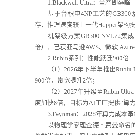
1.
Blackwell Ultra
：量产即巅峰
基于台积电
4NP
工艺的
GB300
存，推理速度较上一代
Hopper
架构
机架级方案
GB300 NVL72
集成
倍），已获亚马逊
AWS
、微软
Azure
2.
Rubin
系列：性能跃迁
900
倍
（
1
）
2026
年下半年推出
Rubin
900
倍，带宽提升
2
倍；
（
2
）
2027
年升级至
Rubin Ultr
度加快
8
倍，目标为
AI
工厂提供
“
算
3.
Feynman
：
2028
年算力成本革
以物理学家理查德・费曼命名