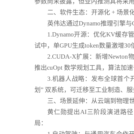
参数尚未披露，但业内推测其将采
二、软件生态：开源化
+ 场景
英伟达通过
Dynamo
推理引擎与
1.
Dynamo
开源：优化
KV
缓存
试中，单
GPU
生成
token
数量激增
30
2.
CUDA-X
扩展：新增
Newton
推出
cuOpt
数学规划工具，算法加速
3.
机器人战略：发布全球首个
划
”
双系统，可迁移至工业制造、服
三、场景延伸：从云端到物理
黄仁勋提出
AI
三阶段演进路径
局：