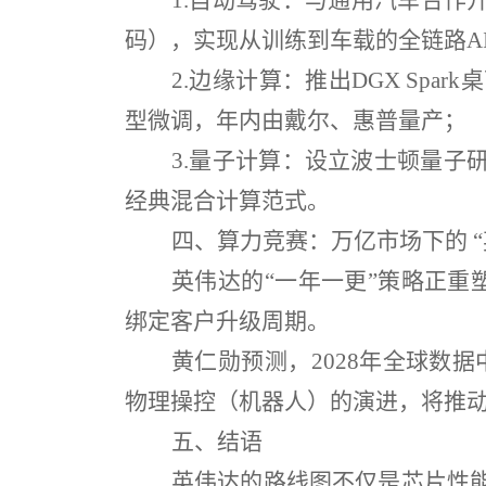
1.
自动驾驶：与通用汽车合作
码），实现从训练到车载的全链路
A
2.
边缘计算：推出
DGX Spark
桌
型微调，年内由戴尔、惠普量产；
3.
量子计算：设立波士顿量子
经典混合计算范式。
四、算力竞赛：万亿市场下的
英伟达的
“
一年一更
”
策略正重
绑定客户升级周期。
黄仁勋预测，
2028
年全球数据
物理操控（机器人）的演进，将推
五、结语
英伟达的路线图不仅是芯片性