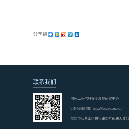
分享到：
联系我们
国家工业信息安全发展研究中心
010-68668488
icipa@ccwre.com.cn
北京市石景山区鲁谷路35号冠辉大厦1