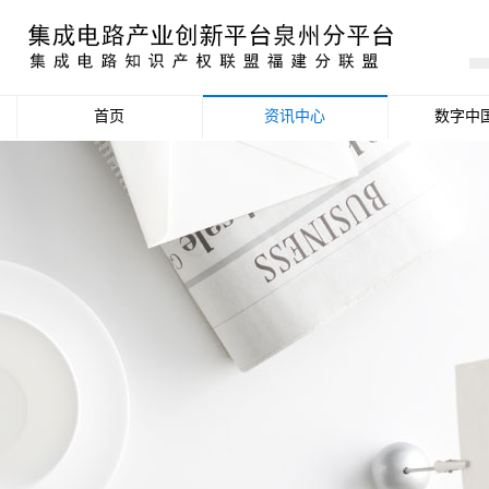
首页
资讯中心
数字中
产业资讯
政策信息
活动公告
数据统计分析
项目申报信息