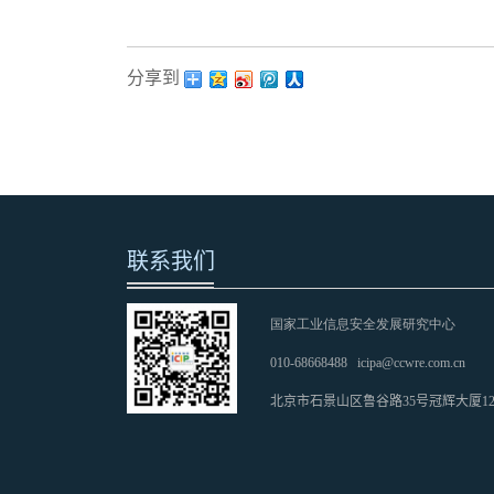
分享到：
联系我们
国家工业信息安全发展研究中心
010-68668488
icipa@ccwre.com.cn
北京市石景山区鲁谷路35号冠辉大厦1