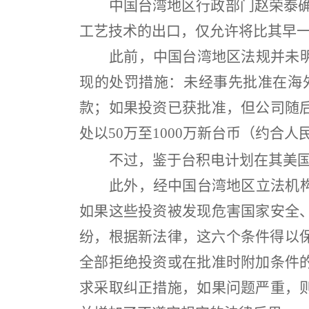
中国台湾地区行政部门赵荣泰
工艺技术的出口，仅允许将比其早
此前，中国台湾地区法规并未
现的处罚措施：未经事先批准在海
款；如果投资已获批准，但公司随
处以
50
万至
1000
万新台币（约合人
不过，鉴于台积电计划在其美
此外，经中国台湾地区立法机
如果这些投资被发现危害国家安全
纷，根据新法律，这六个条件得以
全部拒绝投资或在批准时附加条件
求采取纠正措施，如果问题严重，