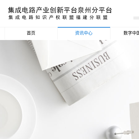
首页
资讯中心
数字中
产业资讯
政策信息
活动公告
数据统计分析
项目申报信息