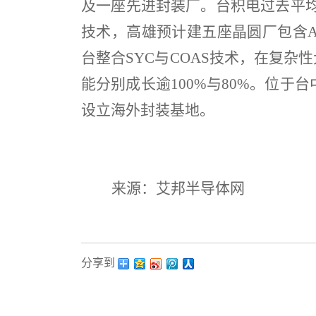
及一座先进封装厂。台积电过去平
技术，高雄预计建五座晶圆厂包含
台整合
SYC
与
COAS
技术，在复杂性
能分别成长逾
100%
与
80%
。位于台
设立海外封装基地。
来源：艾邦半导体网
分享到：