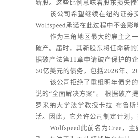
新股。这些比例意味着股东损失惨
该公司希望继续在纽约证券
Wolfspeed
承诺在此过程中不会影
作为三角地区最大的雇主之
破产。届时，其新股东将任命新的
据破产法第
11
章申请破产保护的
60
亿美元的债务，包括
2026
年、
2
该公司拒绝了重组明年债务
说的
“
全面解决方案
”
。 根据破产
罗来纳大学法学教授卡拉
·
布鲁斯
活。因此，它允许公司制定计划，
Wolfspeed
此前名为
Cree
，主