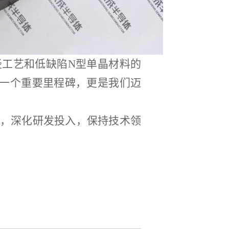
径工艺和低缺陷
N
型单晶材料的
一个重要里程碑，更是我们迈
，深化研发投入，保持技术领