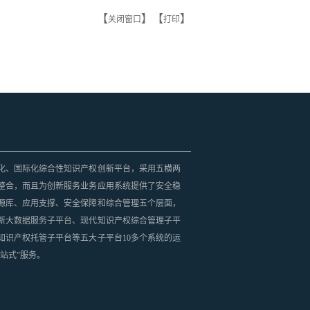
【
】【
】
关闭窗口
打印
化、国际化综合性知识产权创新平台，采用五横两
整合，而且为创新服务业务应用系统提供了安全稳
源库、应用支撑、安全保障和综合管理五个层面，
新大数据服务子平台、现代知识产权综合管理子平
知识产权托管子平台等五大子平台10多个系统的运
站式”服务。