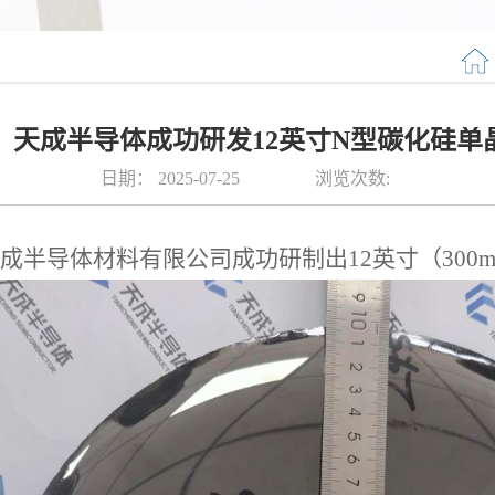
！天成半导体成功研发12英寸N型碳化硅单
日期：
2025-07-25
浏览次数:
成半导体材料有限公司
成功研制出
12
英寸（
300