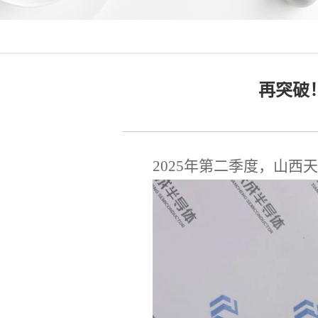
再突破
2025
年第二季度，山西天