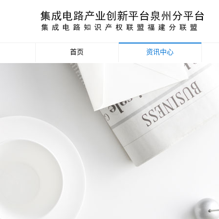
首页
资讯中心
产业资讯
政策信息
活动公告
数据统计分析
项目申报信息