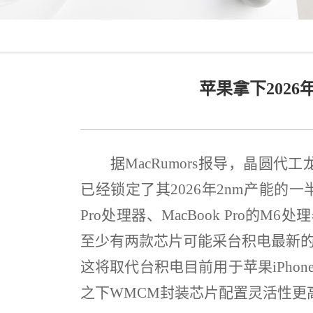
苹果拿下202
据
MacRumors
报导，晶圆代工
已经锁定了其
2026
年
2nm
产能的一
Pro
处理器、
MacBook Pro
的
M6
处理
至少有两款芯片可能采台积电最新
这将取代台积电目前用于苹果
iPhon
之下
WMCM
封装芯片配置灵活性更