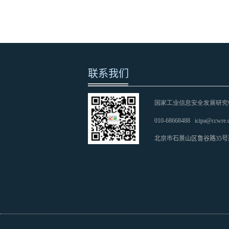
联系我们
国家工业信息安全发展研究
010-68668488
icipa@ccwre.
北京市石景山区鲁谷路35号