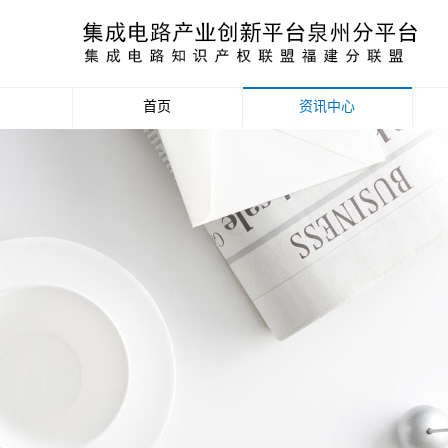
首页
资讯中心
产业资讯
政策信息
活动公告
数据统计分析
项目申报信息