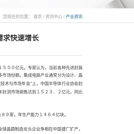
您现在的位置：
首页
/
资讯中心
/
产业资讯
装需求快速增长
１５００亿元。专家认为，当前各种先进封装
多市场份额。
集成电路产业通常分为设计、晶
技术与市场年会”上，中国半导体行业协会封
年封测市场销售达到１５２３．２亿元，同比
业８９家，年生产能力１４６４亿块。
全球晶圆制造龙头企业争相在中国建厂扩产，