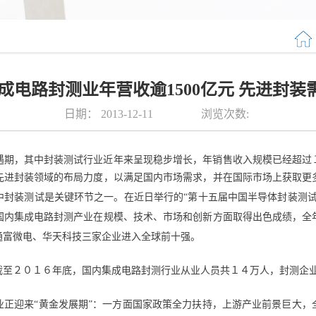
成电路封测业年营收逾1500亿元 先进封
日期：
2013-12-11
浏览次数:
遇期，其中封装测试行业近年来呈现稳步增长，年销售收入规模已经超过
先进封装领域的布局力度，以满足国内市场需求，并在国际市场上获取更
中封装测试是关键环节之一。在近日举行的“第十五届中国半导体封装测试
国内集成电路封测产业在规模、技术、市场和创新方面取得出色成绩，全
通富微电、华天科技三家企业进入全球前十强。
截至２０１６年底，国内集成电路封测行业从业人员共１４万人，封测企
业正迎来“黄金发展期”：一方面国家政策全力扶持，上游产业前景巨大，