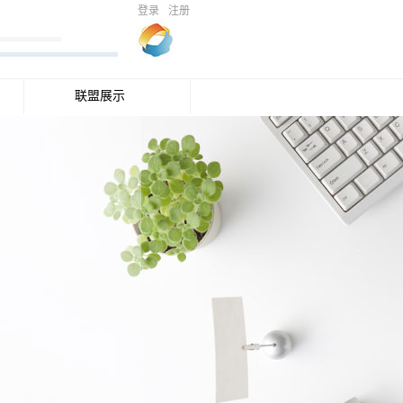
登录
注册
联盟展示