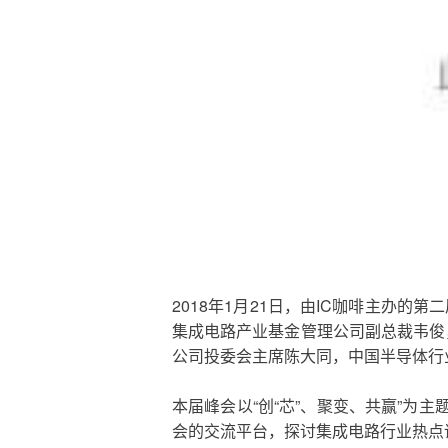
2018年1月21日，由IC咖啡主办
集成电路产业基金管理公司副总裁韦俊
公司投委会主席陈大同，中国半导体行
本届峰会以“创“芯”、聚变、共赢”为
会的交流平台，探讨集成电路行业热点