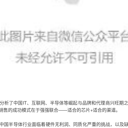
分析了中国IT、互联网、半导体等崛起与品牌和代理商兴旺期
销售的成功模式在于强强联合——适合的芯片+适合的渠道。
中国半导体行业面临着硬件无利润、同质化严重的挑战，以及