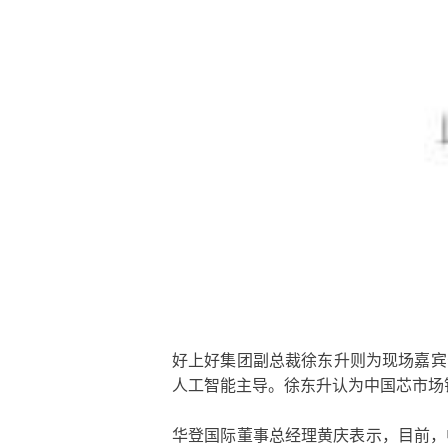
好上好集团副总裁徐东升则为现场嘉宾
人工智能主导。徐东升认为中国芯市场
华登国际董事总经理黄庆表示，目前，