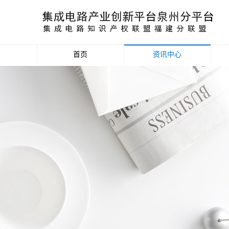
首页
资讯中心
产业资讯
政策信息
活动公告
数据统计分析
项目申报信息