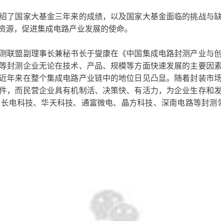
绍了国家大基金三年来的成绩，以及国家大基金面临的挑战与
资源，促进集成电路产业发展的使命。
测联盟副理事长兼秘书长于燮康在《中国集成电路封测产业与
等封测企业无论在技术、产品、规模等方面快速发展的主要因
近年来在整个集成电路产业链中的地位日见凸显。随着封装市
件，而民营企业具有机制活、决策快、有活力，为企业生存和
长电科技、华天科技、通富微电、晶方科技、深南电路等封测领军