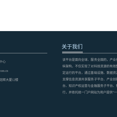
关于我们
该平台是面向全球、服务全国的，产业
中心
纵架构，不仅实现了对科技资源的有效
com.cn
定运行的平台，通过基础设施、数据资
支撑信息资源共享服务子平台、产业创
冠辉大厦12楼
台、知识产权运营与金融服务子平台、
行，并依托统一门户网站为用户提供“一