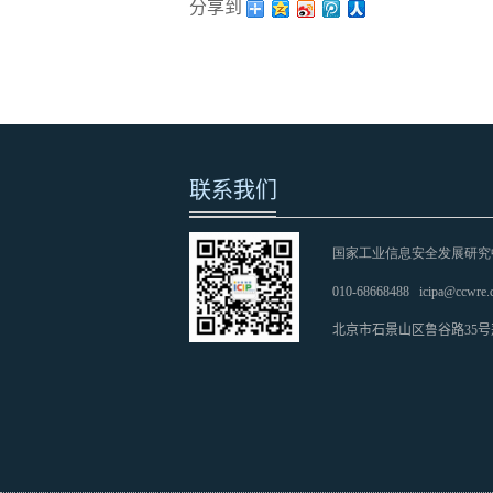
分享到：
联系我们
国家工业信息安全发展研究
010-68668488
icipa@ccwre.
北京市石景山区鲁谷路35号