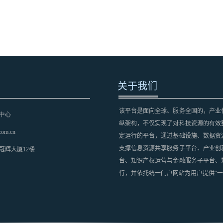
关于我们
该平台是面向全球、服务全国的，产业
中心
纵架构，不仅实现了对科技资源的有效
com.cn
定运行的平台，通过基础设施、数据资
支撑信息资源共享服务子平台、产业创
冠辉大厦12楼
台、知识产权运营与金融服务子平台、
行，并依托统一门户网站为用户提供“一