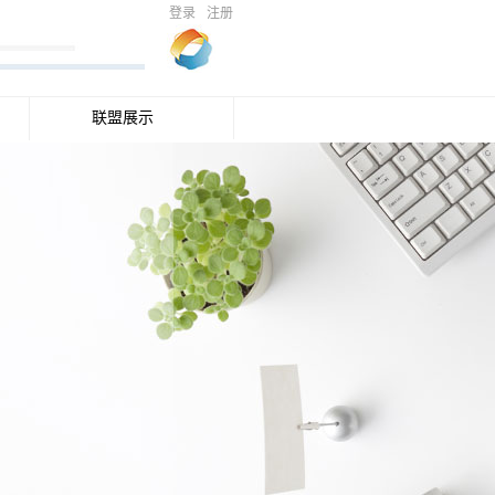
登录
注册
联盟展示