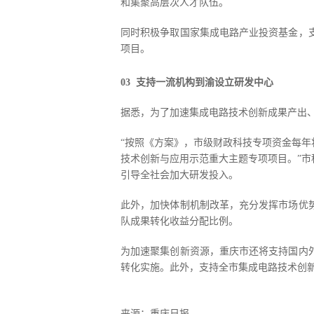
和集聚高层次人才队伍。
同时积极争取国家集成电路产业投资基金，
项目。
03 支持一流机构到渝设立研发中心
据悉，为了加速集成电路技术创新成果产出
“按照《方案》，市级财政科技专项资金每
技术创新与应用示范重大主题专项项目。”
引导全社会加大研发投入。
此外，加快体制机制改革，充分发挥市场优
队成果转化收益分配比例。
为加速聚集创新资源，重庆市还将支持国内
转化实施。此外，支持全市集成电路技术创
来源：重庆日报