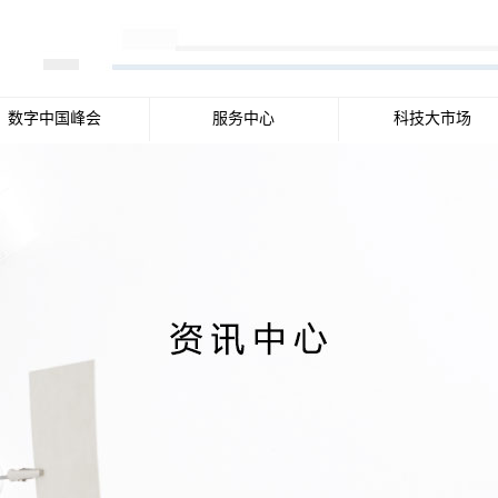
数字中国峰会
服务中心
科技大市场