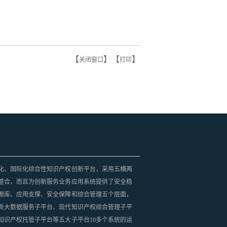
【
】【
】
关闭窗口
打印
化、国际化综合性知识产权创新平台，采用五横两
整合，而且为创新服务业务应用系统提供了安全稳
源库、应用支撑、安全保障和综合管理五个层面，
新大数据服务子平台、现代知识产权综合管理子平
知识产权托管子平台等五大子平台10多个系统的运