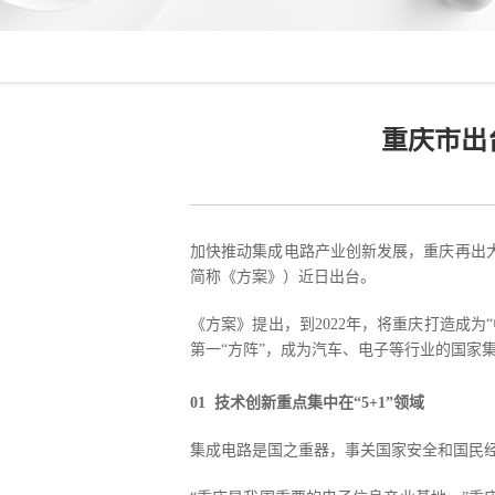
重庆市出
加快推动集成电路产业创新发展，重庆再出大手
简称《方案》）近日出台。
《方案》提出，到2022年，将重庆打造成
第一“方阵”，成为汽车、电子等行业的国家
01 技术创新重点集中在“5+1”领域
集成电路是国之重器，事关国家安全和国民