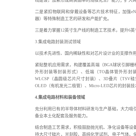
线建设，加紧形成高良品率的规模化生产能力；扩大
二是紧扣物联网和穿戴设备等芯片技术特征，加强eN
器）等特殊制造工艺的研发和产能扩充。
三是着力掌握12英寸生产线的制造工艺技术，提升6英
3.集成电路封装测试领域
以技术先进性、国内稀缺性和对芯片设计业的支撑作
紧贴整机应用需求，构建覆盖高端（BGA球状引脚栅格
外形封装等封装形式）、低端（TO晶体管外形封装
WLCSP（晶圆级芯片尺寸封装）、3D叠片（TSV硅
OLED（有机发光二极管）、Micro-LED芯片的
4.集成电路材料和装备领域
充分利用已有的半导体材料研发与生产基础，大力吸
备业本土化配套及服务能力。
结合制造工艺需求，积极鼓励抛光机、净化设备等设
持大尺寸硅片、光刻胶、高纯化学试剂、电子气体、