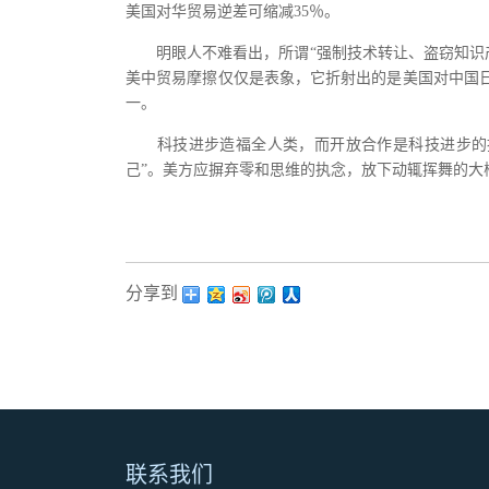
美国对华贸易逆差可缩减35％。
明眼人不难看出，所谓“强制技术转让、盗窃知识产
美中贸易摩擦仅仅是表象，它折射出的是美国对中国
一。
科技进步造福全人类，而开放合作是科技进步的推
己”。美方应摒弃零和思维的执念，放下动辄挥舞的大
分享到：
联系我们