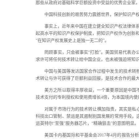
那些从政府对基础科学巨额投资中受益的优秀企业家
中国科技创新的艰苦努力震撼世界，保护知识产权
事实上，近年来中国在建立健全知识产权法律体系等
起高水平的知识产权保护制度，把知识产权作为创新
“在知识产权发展史上是独一无二的”。
罔顾事实，只会被事实“打脸”。美国贸易代表办公
求许可将任何技术转让给中国企业，也未被强迫将知
中国与美国等发达国家合作过程中发生的技术转移
术转让与许可获得了巨额利益回报，是技术合作的最大受
美方之所以取得丰厚收益，一个重要原因是中国不断
技术支付的专利授权和使用费增长4倍，为本国境内使
对属于市场行为的技术转让横加指责，其实是私心私
科技出口管制、禁运是其遏制别国发展的常用手段。这
运英特尔“至强”服务器芯片，“精确狙击”的意图明显。
美国卡内基国际和平基金会2017年4月的报告分