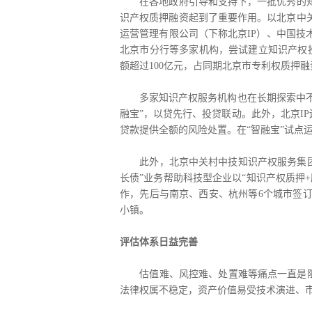
在各地政府引导和支持下，一批优秀的知识
识产权质押融资起到了重要作用。以北京中关
运营管理有限公司（下称北京IP）、中国
北京市分行等多家机构，尝试建立知识产权
额超过100亿元，占同期北京市专利权质押融
多家知识产权服务机构也在长期探索中不断积
融宝”，以贷先行、投贷联动。此外，北京I
贷款提供全额的风险处置。在“智融宝”试点
此外，北京中关村中技知识产权服务集团（下
长债”业务帮助科技型企业以“知识产权质押
作，先后与南京、西安、杭州等6个城市签
小镇。
评估体系日益完善
估值难、风控难、处置难等痛点一直是阻碍
法律权属不稳定，资产价值易受技术演进、