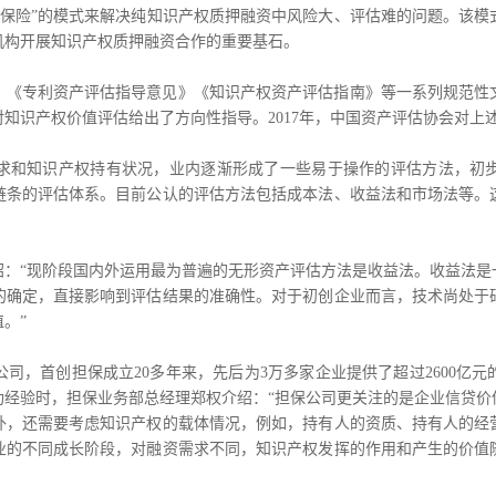
+保险”的模式来解决纯知识产权质押融资中风险大、评估难的问题。该
机构开展知识产权质押融资合作的重要基石。
》《专利资产评估指导意见》《知识产权资产评估指南》等一系列规范性
知识产权价值评估给出了方向性指导。2017年，中国资产评估协会对上
和知识产权持有状况，业内逐渐形成了一些易于操作的评估方法，初步
链条的评估体系。目前公认的评估方法包括成本法、收益法和市场法等。
“现阶段国内外运用最为普遍的无形资产评估方法是收益法。收益法是
的确定，直接影响到评估结果的准确性。对于初创企业而言，技术尚处于
。”
，首创担保成立20多年来，先后为3万多家企业提供了超过2600亿元
功经验时，担保业务部总经理郑权介绍：“担保公司更关注的是企业信贷价
外，还需要考虑知识产权的载体情况，例如，持有人的资质、持有人的经
业的不同成长阶段，对融资需求不同，知识产权发挥的作用和产生的价值