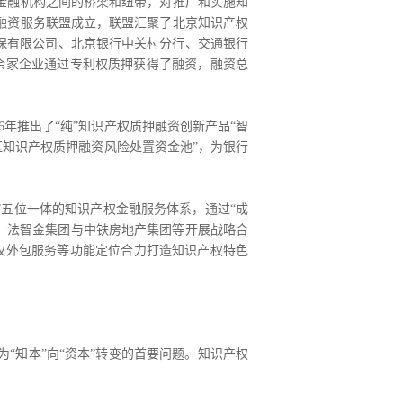
金融机构之间的桥梁和纽带，对推广和实施知
投融资服务联盟成立，联盟汇聚了北京知识产权
保有限公司、北京银行中关村分行、交通银行
余家企业通过专利权质押获得了融资，融资总
年推出了“纯”知识产权质押融资创新产品“智
区知识产权质押融资风险处置资金池”，为银行
”五位一体的知识产权金融服务体系，通过“成
范。法智金集团与中铁房地产集团等开展战略合
权外包服务等功能定位合力打造知识产权特色
知本”向“资本”转变的首要问题。知识产权