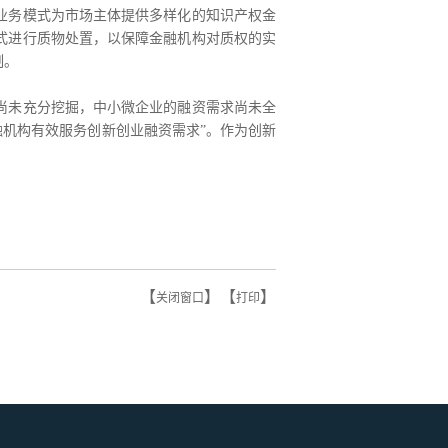
业务模式为市场主体提供多样化的知识产权金
式进行质物处置，以保障金融机构对质权的实
制。
尚未充分挖掘，中小微企业的融资需求尚未全
融机构有效服务创新创业融资需求”。作为创新
【
】【
】
关闭窗口
打印