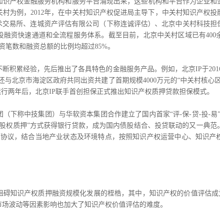
产权金融服务机构和服务平台涌现出来，这些机构和平台作为企业和
村为例，2012年，在中关村知识产权促进局主导下，中关村知识产权
技术交易所、连城资产评估有限公司（下称连诚评估）、北京中关村科技担
投融资快速通道和全流程服务体系。截至目前，北京中关村区域已有400
资笔数和融资总额的比例均超过85%。
累经验，先后推出了各具特色的金融服务产品。例如，北京IP于2016
P还与北京市海淀区政府共同出资共建了首期规模4000万元的“中关村核心
运行两年后，北京IP联手首创担保正式推出知识产权质押贷款担保模式。
称中技集团）与华软资本集团合作建立了国内首家“评-保-贷-投-易
+股权质押”方式获得银行贷款，成为国内债股结合、投贷联动的又一典
订协议，结合当地产业状态及环境特点，按照知识产权运营中心、知识产
知识产权质押融资规模化发展的桎梏，其中，知识产权的价值评估成为“
市场波动等因素影响也加大了知识产权价值评估的难度。