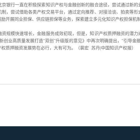
北京银行一直在积极探索知识产权与金融创新的融合途径，尝试通过新的
机制，尝试借助各类产权交易平台，通过定向推荐、对接洽谈、拍卖等形
鼓励开展同业担保、供应链担保等业务，探索建立多元化知识产权担保机
规模快速增长，金融服务成效初现，但是，知识产权质押融资的潜力
新创业高质量发展打造“双创”升级版的意见》中再次明确提出，“引导金
权质押融资发展势在必行，大有可为。（裴宏 苏丹|中国知识产权报）