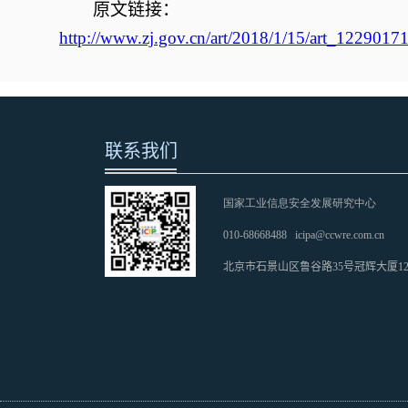
原文链接：
http://www.zj.gov.cn/art/2018/1/15/art_122901
联系我们
国家工业信息安全发展研究中心
010-68668488
icipa@ccwre.com.cn
北京市石景山区鲁谷路35号冠辉大厦1