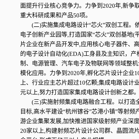
面提升行业核心竞争力。力争到2020年,新争
重大科研成果和产品50项。
(二)实施集成电路设计“芯火”双创工程
电子创新产业园等,打造国家“芯火”双创基地(
片企业在新产品开发中,应用核心电子器件、高
的电子设计自动化(EDA)工身县及主知识，产
制、电源管理、汽车电子及物联网等领域整机
模化应用。力争到2020年,孵化芯片设计企业
上、行业应主芯片超过10亿颗;集成电路设计业销
元以上,努力打造国家集成电路设计创新之都
(三)实施射频集成电路融合工程。以打
目标,高水平建设“杭州镓谷”芯港小镇”等射
游企业集聚发展,加快推进国家级射频产业深度
20家以上,构建射频芯片设计公司群、晶圆流