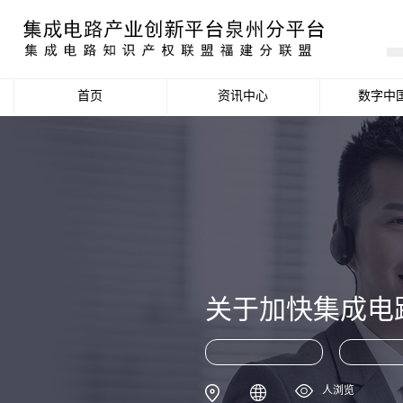
首页
资讯中心
数字中
产业资讯
政策信息
活动公告
数据统计分析
关于加快集成电
项目申报信息
人浏览