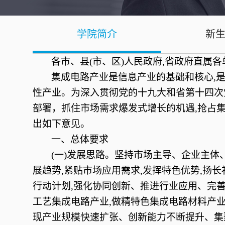
学院简介
新
各市、县
(市、区)人民政府,省政府直属各
集成电路产业是信息产业的基础和核心
,
性产业。为深入贯彻党的十九大和省第十四次
部署，抓住市场需求爆发式增长的机遇,抢占
出如下意见。
一、总体要求
(一)发展思路。坚持市场主导、企业主体
展趋势,紧贴市场应用需求,发挥特色优势,扬长
行动计划,强化协同创新、推进行业应用、完善
工艺集成电路产业,做精特色集成电路材料产业
现产业规模快速扩张、创新能力不断提升、集