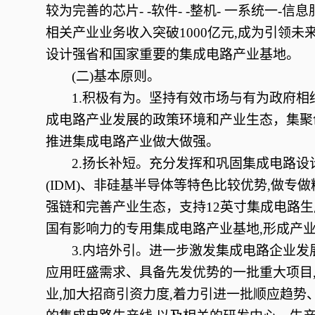
较为完善的芯片- -软件- -整机- 一系统一-
相关产业业务收入突破1000亿元,成为引领未
设计强省和国家重要的集成电路产业基地。
(二)基本原则。
1.积极有为。坚持有效市场与有为政府相
成电路产业发展的政策环境和产业生态，集聚
推进集成电路产业做大做强。
2.扬长补短。充分发挥和巩固集成电路
(IDM)、非硅基半导体等特色比较优势,做专
强链和完善产业生态，支持12英寸集成电路生
国有影响力的专用集成电路产业基地,形成产
3.内培外引。进一步激发集成电路企业发
应用旺盛需求、具备先发优势的一批重大项目
业,加大招商引资力度,着力引进一批顺应趋势