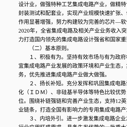
设计业，做强特种工艺集成电路产业，做精特
封装测试和配套业，实现产业规模快速扩张、
作用显著增强，努力构建较为完善的芯片—软
2020年，全省集成电路及相关产业业务收入突
力打造国内领先的集成电路设计强省和国家重
（二）基本原则。
１
、
积极有为。坚持有效市场与有为政府
宜集成电路产业发展的政策环境和产业生态，
务，优先推进集成电路产业做大做强。
２
、
扬长补短。充分发挥和巩固集成电路
化（ＩＤＭ）、非硅基半导体等特色比较优势
位。围绕补链强链和完善产业生态，支持
12
业链条，打造全国有影响力的专用集成电路产
３
、
内培外引。进一步激发集成电路企业