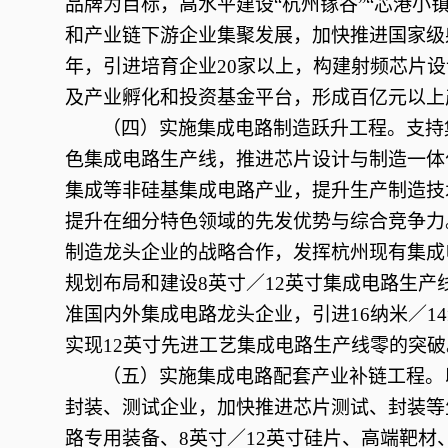
品牌为目标，高水平建设
“杭州镓谷”“芯港
和产业链下游企业集聚发展，加快推进国家级射
年，引进培育企业20家以上，构建射频芯片
及产业孵化和投资基金平台，形成百亿元以上
（四）实施集成电路制造跃升工程。支持
色集成电路生产线，推进芯片设计与制造一体
集成等非硅基集成电路产业，提升生产制造技
提升在细分特色领域的先发优势与综合竞争力
制造龙头企业的战略合作，发挥杭州现有集成
规划布局和建设
8英寸／12英寸集成电路生
准国内外集成电路龙头企业，引进16纳米／14
实现12英寸先进工艺集成电路生产线零的突破
（五）实施集成电路配套产业补链工程。
封装、测试企业，加快推进芯片测试、封装等
路专用装备、
8英寸／12英寸硅片、高端靶