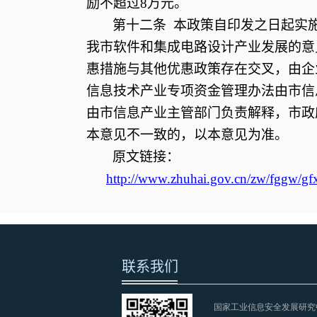
励不超过8万元。
第十二条
本政策自印发之日起实施，
我市软件和集成电路设计产业发展的意见
惠措施与其他优惠政策存在交叉，由企
信息技术产业专项资金管理办法由市信
由市信息产业主管部门负责解释，市政
本意见不一致的，以本意见为准。
原文链接：
http://www.zhuhai.gov.cn/zw/fggw/g
联系我们
国家工业信息安全发展研究