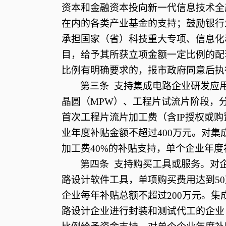
资本和金融资本投向新一代信息技术全
在内的各类产业基金的支持；鼓励银行
承担国家（省）科技重大专项、信息化
目，给予其所获立项金额一定比例的配
比例有明确要求的，报市政府同意后执
第三条
支持集成电路企业研发应用
晶圆（MPW）、工程片试流片阶段，分
首次工程片流片加工费（含IP授权或购
业年度补贴金额不超过400万元。对
加工费40%的补贴支持，单个企业年度
第四条
支持购买工具或服务。对企业购
路设计软件工具，单项购买费用达到5
企业每年补贴总额不超过200万元。
路设计企业进行封装和测试代工的企业