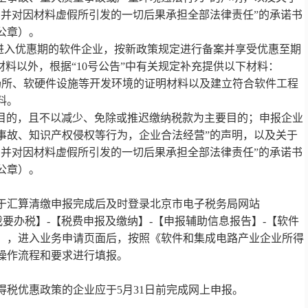
，并对因材料虚假所引发的一切后果承担全部法律责任”的承诺书
公章）。
以后进入优惠期的软件企业，按新政策规定进行备案并享受优惠至期
的材料以外，根据“10号公告”中有关规定补充提供以下材料：
场所、软硬件设施等开发环境的证明材料以及建立符合软件工程
料。
业目的，且不以减少、免除或推迟缴纳税款为主要目的；申报企业
事故、知识产权侵权等行为，企业合法经营”的声明，以及关于
，并对因材料虚假所引发的一切后果承担全部法律责任”的承诺书
公章）。
于汇算清缴申报完成后及时登录北京市电子税务局网站
.gov.cn），点击【我要办税】-【税费申报及缴纳】-【申报辅助信息报告】-【软件
】，进入业务申请页面后，按照《软件和集成电路产业企业所得
操作流程和要求进行填报。
所得税优惠政策的企业应于5月31日前完成网上申报。