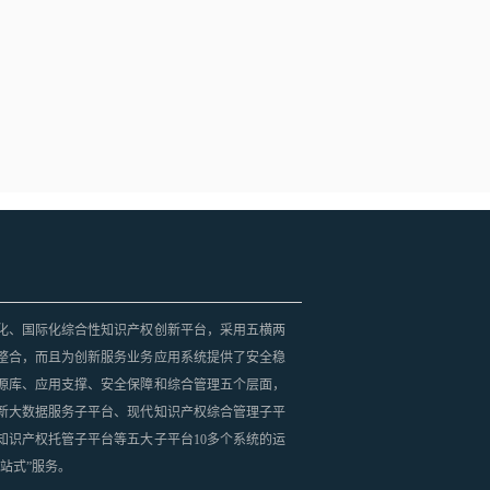
化、国际化综合性知识产权创新平台，采用五横两
整合，而且为创新服务业务应用系统提供了安全稳
源库、应用支撑、安全保障和综合管理五个层面，
新大数据服务子平台、现代知识产权综合管理子平
知识产权托管子平台等五大子平台10多个系统的运
站式”服务。