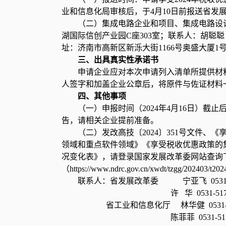
业和信息化局审核后，于4月10日前报送省发
（二）集成电路企业和项目、集成电路设
湖国际信创产业园C座303室；联系人：胡聪聪 
址：济南市高新区新泺大街1166号奥盛大厦1号楼9
三、出具真实性承诺书
申请企业应对本次申请列入清单所提供材
人签字和加盖企业公章后，将原件与佐证材料
四、其他事项
（一）申报时间（2024年4月16日）
告，请相关企业提前准备。
（二）发改高技〔2024〕351号文件
领域和重点软件领域》《享受税收优惠政策的
况变化表》，请登录国家发展改革委网站查询
（https://www.ndrc.gov.cn/xwdt/tzgg/202403/t2
联系人：省发展改革委 宁亚飞 0531-51
许 华 0531-51783
省工业和信息化厅 林华健 0531-517
陈菲菲 0531-51782