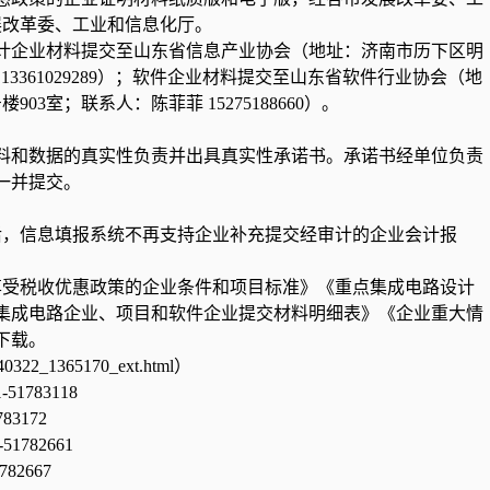
展改革委、工业和信息化厅。
计企业材料提交至山东省信息产业协会（地址：济南市历下区明
13361029289）；软件企业材料提交至山东省软件行业协会（地
03室；联系人：陈菲菲 15275188660）。
料和数据的真实性负责并出具真实性承诺书。承诺书经单位负责
一并提交。
截止后，信息填报系统不再支持企业补充提交经审计的企业会计报
、《享受税收优惠政策的企业条件和项目标准》《重点集成电路设计
集成电路企业、项目和软件企业提交材料明细表》《企业重大情
下载。
0240322_1365170_ext.html）
783118
172
82661
667