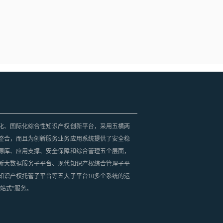
化、国际化综合性知识产权创新平台，采用五横两
整合，而且为创新服务业务应用系统提供了安全稳
源库、应用支撑、安全保障和综合管理五个层面，
新大数据服务子平台、现代知识产权综合管理子平
知识产权托管子平台等五大子平台10多个系统的运
站式”服务。