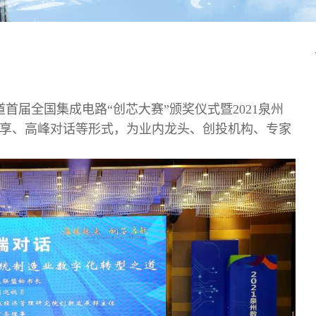
道首届全国集成电路“创芯大赛”颁奖仪式暨2021泉州
享、高峰对话等形式，为业内龙头、创投机构、专家