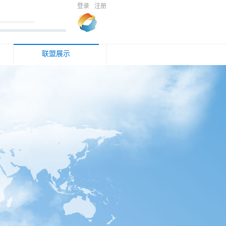
登录
注册
联盟展示