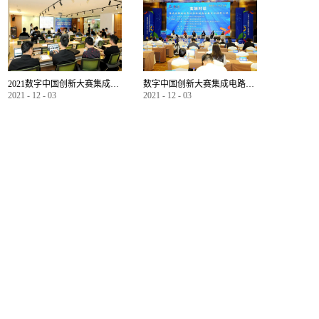
2021数字中国创新大赛集成电路赛道总决赛在晋江举行
数字中国创新大赛集成电路赛道颁奖仪式暨泉州数字产业论坛在晋江举行
2021
-
12
-
03
2021
-
12
-
03