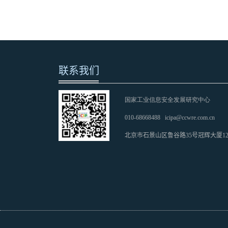
联系我们
国家工业信息安全发展研究中心
010-68668488
icipa@ccwre.com.cn
北京市石景山区鲁谷路35号冠辉大厦1