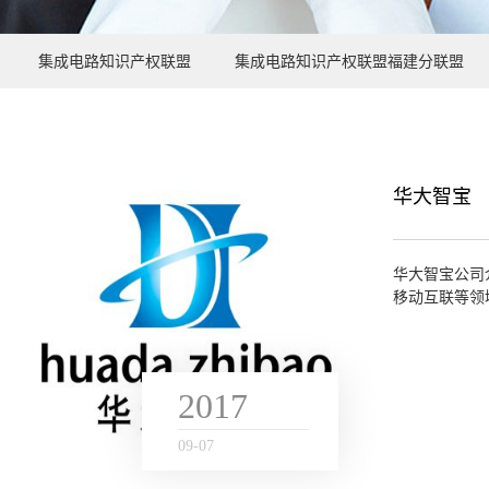
集成电路知识产权联盟
集成电路知识产权联盟福建分联盟
华大智宝
华大智宝公司
移动互联等领
成为集研发、生
2017
09
-
07