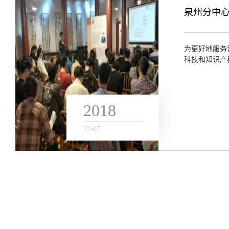
为更好地服务
科技和知识产
权联盟泉州分中
2018
12
-
07