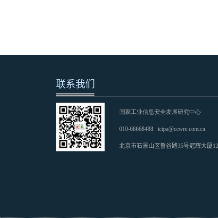
联系我们
国家工业信息安全发展研究中心
010-68668488
icipa@ccwre.com.cn
北京市石景山区鲁谷路35号冠辉大厦1