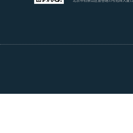
北京市石景山区鲁谷路35号冠辉大厦1