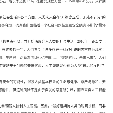
7亿元，增长率达到17%。在投资规模方面，2015年为484亿元，预计到
到社会生活的各个方面，人类未来会在“万物皆互联、无处不计算”的
诸多麻烦，也许我们面临着一个社会问题丛生和安全隐患不断的“最坏
的生态格局，并开始深度介入人类的社会生活。2016年，距离麦卡
年。在过去的一年，人们看到了许多存在于科幻小说的内容成为现实：
，生产线上活跃着“机器人”群体…… “智能时代，未来已来”。人们
工智能安全问题的普遍忧虑，人工智能是否成为人类“最后的发明”？
身安全的可能性，涉及人类基本权益的生命与健康、尊严与隐私、安
可能性，但这种风险不是由于自发的恶意所引起，而应来自人工智能
力和理智来控制人工智能。因此，“最好是期待人类的聪明才智，而非