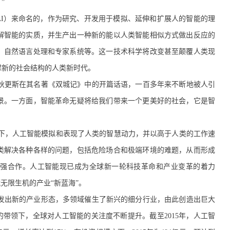
”
gence，简称AI）来命名的，作为研究、开发用于模拟、延伸和扩展人的智能的理
解智能的实质，并生产出一种新的能以人类智能相似方式做出反应的
、自然语言处理和专家系统等。这一技术科学将改变甚至颠覆人类现
撑新的社会结构的人类新时代。
匠狄更斯在其名著《双城记》中的开篇话语，一百多年来不断地被人引
景。一方面，智能革命无疑将给我们带来一个更美好的社会，它是智
下，人工智能模拟和表现了人类的智慧动力，并以高于人类的工作速
类解决各种各样的问题，包括危险场合和极端环境的难题，从而形成
强强合作。人工智能现已成为全球新一轮科技革命和产业变革的着力
无限生机的产业“新蓝海”。
域生发出新的产业形态，多领域催生了新兴的细分行业，由此创造出巨大
的带领下，全球对人工智能的关注度不断提升。截至2015年，人工智