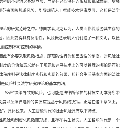
当思考的不是消灭客观危险，而是在这些潜在的威胁和挑战面前，增强
规范来预防规避风险，引导规范人工智能技术健康发展，这即是法学
理论的研究范畴之中。德国学者贝克认为，人类面临着威胁其生存的
题，因此变得具有反思性。风险概念表明人们创造了一种文明，以便
从而控制不可控制的事情。
因此有必要采取风险措施，即预防性行为和因应性的制度。对风险社
律制度的价值和意义就在于规范和追寻技术上的可以管理的哪怕是可能
法律秩序则是法律制度实行和实现的效果，即社会生活基本方面的法律
制是风险社会法学研究理论的基本内涵。
术—经济”决策导致的风险，也可能是法律所保护的科技文明本身所带
制度以至法律选择的实质应是基于风险的决策。正是在这个意义上，
风险”。具体说来，人工智能时代的社会风险具有以下特点：
性风险和制度化风险而形成，且存在共生状态。人工智能时代是一个