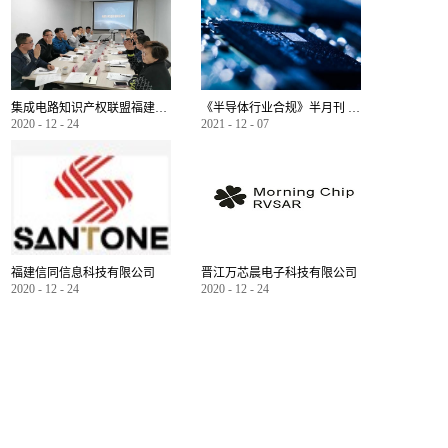
集成电路知识产权联盟福建分联盟成立
《半导体行业合规》半月刊 2021年合集
2020
-
12
-
24
2021
-
12
-
07
福建信同信息科技有限公司
晋江万芯晨电子科技有限公司
2020
-
12
-
24
2020
-
12
-
24