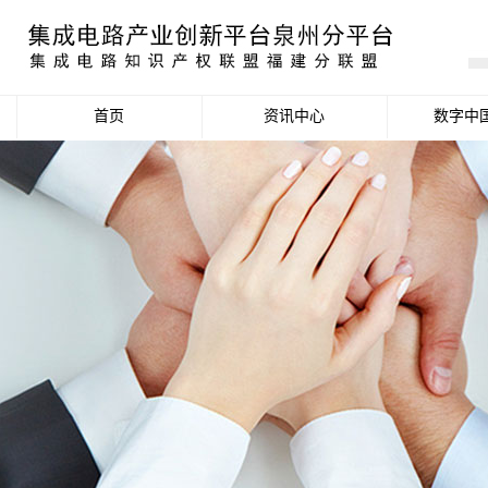
首页
资讯中心
数字中
产业资讯
政策信息
活动公告
数据统计分析
项目申报信息