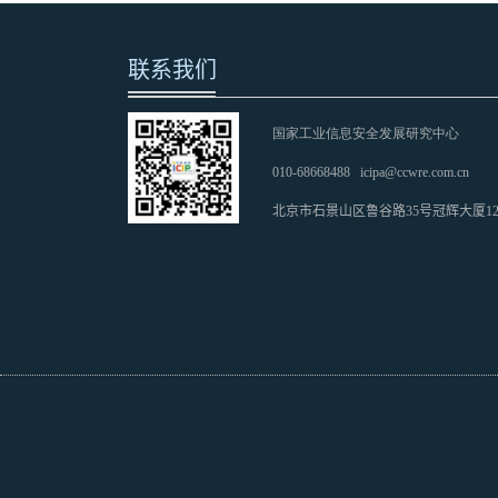
联系我们
国家工业信息安全发展研究中心
010-68668488
icipa@ccwre.com.cn
北京市石景山区鲁谷路35号冠辉大厦1